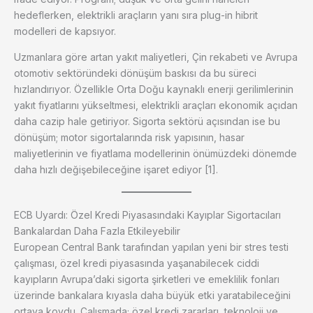
hedeflerken, elektrikli araçların yanı sıra plug-in hibrit
modelleri de kapsıyor.
Uzmanlara göre artan yakıt maliyetleri, Çin rekabeti ve Avrupa
otomotiv sektöründeki dönüşüm baskısı da bu süreci
hızlandırıyor. Özellikle Orta Doğu kaynaklı enerji gerilimlerinin
yakıt fiyatlarını yükseltmesi, elektrikli araçları ekonomik açıdan
daha cazip hale getiriyor. Sigorta sektörü açısından ise bu
dönüşüm; motor sigortalarında risk yapısının, hasar
maliyetlerinin ve fiyatlama modellerinin önümüzdeki dönemde
daha hızlı değişebileceğine işaret ediyor [1].
ECB Uyardı: Özel Kredi Piyasasındaki Kayıplar Sigortacıları
Bankalardan Daha Fazla Etkileyebilir
European Central Bank tarafından yapılan yeni bir stres testi
çalışması, özel kredi piyasasında yaşanabilecek ciddi
kayıpların Avrupa’daki sigorta şirketleri ve emeklilik fonları
üzerinde bankalara kıyasla daha büyük etki yaratabileceğini
ortaya koydu. Çalışmada; özel kredi zararları, teknoloji ve