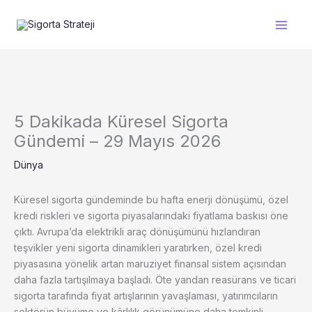
İçeriğe
atla
5 Dakikada Küresel Sigorta
Gündemi – 29 Mayıs 2026
Dünya
Küresel sigorta gündeminde bu hafta enerji dönüşümü, özel
kredi riskleri ve sigorta piyasalarındaki fiyatlama baskısı öne
çıktı. Avrupa’da elektrikli araç dönüşümünü hızlandıran
teşvikler yeni sigorta dinamikleri yaratırken, özel kredi
piyasasına yönelik artan maruziyet finansal sistem açısından
daha fazla tartışılmaya başladı. Öte yandan reasürans ve ticari
sigorta tarafında fiyat artışlarının yavaşlaması, yatırımcıların
sektörün büyüme ve kârlılık görünümüne daha temkinli