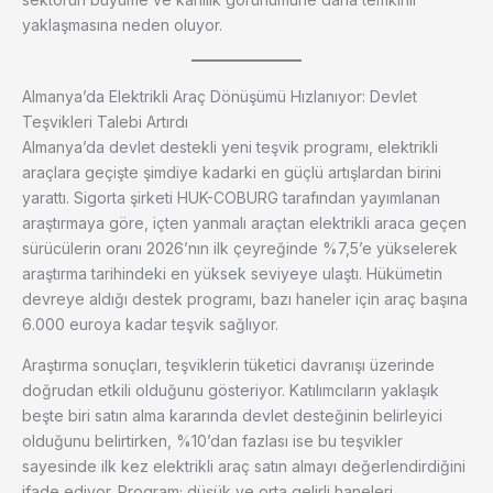
yaklaşmasına neden oluyor.
Almanya’da Elektrikli Araç Dönüşümü Hızlanıyor: Devlet
Teşvikleri Talebi Artırdı
Almanya’da devlet destekli yeni teşvik programı, elektrikli
araçlara geçişte şimdiye kadarki en güçlü artışlardan birini
yarattı. Sigorta şirketi HUK-COBURG tarafından yayımlanan
araştırmaya göre, içten yanmalı araçtan elektrikli araca geçen
sürücülerin oranı 2026’nın ilk çeyreğinde %7,5’e yükselerek
araştırma tarihindeki en yüksek seviyeye ulaştı. Hükümetin
devreye aldığı destek programı, bazı haneler için araç başına
6.000 euroya kadar teşvik sağlıyor.
Araştırma sonuçları, teşviklerin tüketici davranışı üzerinde
doğrudan etkili olduğunu gösteriyor. Katılımcıların yaklaşık
beşte biri satın alma kararında devlet desteğinin belirleyici
olduğunu belirtirken, %10’dan fazlası ise bu teşvikler
sayesinde ilk kez elektrikli araç satın almayı değerlendirdiğini
ifade ediyor. Program; düşük ve orta gelirli haneleri