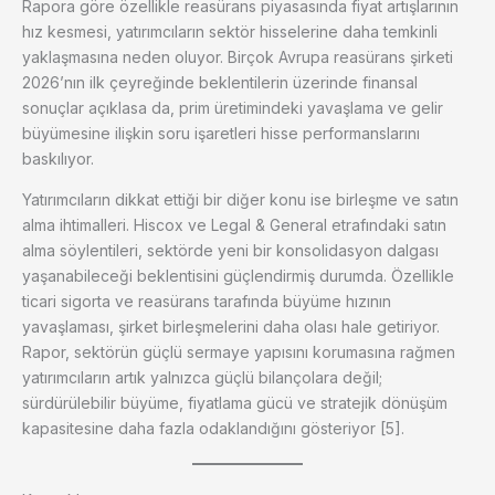
Rapora göre özellikle reasürans piyasasında fiyat artışlarının
hız kesmesi, yatırımcıların sektör hisselerine daha temkinli
yaklaşmasına neden oluyor. Birçok Avrupa reasürans şirketi
2026’nın ilk çeyreğinde beklentilerin üzerinde finansal
sonuçlar açıklasa da, prim üretimindeki yavaşlama ve gelir
büyümesine ilişkin soru işaretleri hisse performanslarını
baskılıyor.
Yatırımcıların dikkat ettiği bir diğer konu ise birleşme ve satın
alma ihtimalleri. Hiscox ve Legal & General etrafındaki satın
alma söylentileri, sektörde yeni bir konsolidasyon dalgası
yaşanabileceği beklentisini güçlendirmiş durumda. Özellikle
ticari sigorta ve reasürans tarafında büyüme hızının
yavaşlaması, şirket birleşmelerini daha olası hale getiriyor.
Rapor, sektörün güçlü sermaye yapısını korumasına rağmen
yatırımcıların artık yalnızca güçlü bilançolara değil;
sürdürülebilir büyüme, fiyatlama gücü ve stratejik dönüşüm
kapasitesine daha fazla odaklandığını gösteriyor [5].