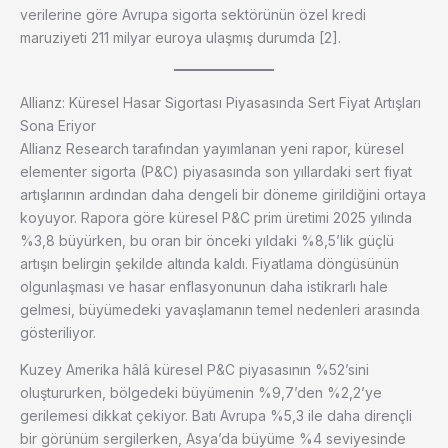
verilerine göre Avrupa sigorta sektörünün özel kredi
maruziyeti 211 milyar euroya ulaşmış durumda [2].
Allianz: Küresel Hasar Sigortası Piyasasında Sert Fiyat Artışları
Sona Eriyor
Allianz Research tarafından yayımlanan yeni rapor, küresel
elementer sigorta (P&C) piyasasında son yıllardaki sert fiyat
artışlarının ardından daha dengeli bir döneme girildiğini ortaya
koyuyor. Rapora göre küresel P&C prim üretimi 2025 yılında
%3,8 büyürken, bu oran bir önceki yıldaki %8,5’lik güçlü
artışın belirgin şekilde altında kaldı. Fiyatlama döngüsünün
olgunlaşması ve hasar enflasyonunun daha istikrarlı hale
gelmesi, büyümedeki yavaşlamanın temel nedenleri arasında
gösteriliyor.
Kuzey Amerika hâlâ küresel P&C piyasasının %52’sini
oluştururken, bölgedeki büyümenin %9,7’den %2,2’ye
gerilemesi dikkat çekiyor. Batı Avrupa %5,3 ile daha dirençli
bir görünüm sergilerken, Asya’da büyüme %4 seviyesinde