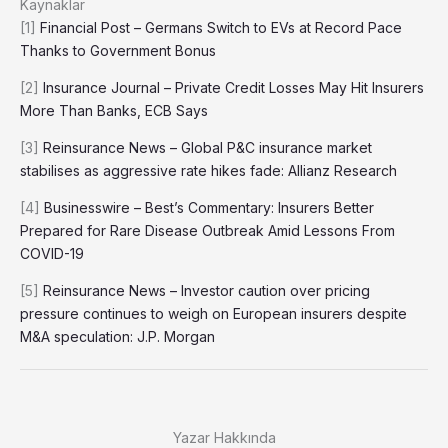
Kaynaklar
[1]
Financial Post – Germans Switch to EVs at Record Pace
Thanks to Government Bonus
[2]
Insurance Journal – Private Credit Losses May Hit Insurers
More Than Banks, ECB Says
[3]
Reinsurance News – Global P&C insurance market
stabilises as aggressive rate hikes fade: Allianz Research
[4]
Businesswire – Best’s Commentary: Insurers Better
Prepared for Rare Disease Outbreak Amid Lessons From
COVID-19
[5]
Reinsurance News – Investor caution over pricing
pressure continues to weigh on European insurers despite
M&A speculation: J.P. Morgan
Yazar Hakkında