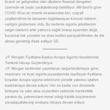
ticaret ve gelişmekte olan ülkelerin finansal dengeleri
üzerinde ek baskı yaratabileceği belirtiliyor. AM Best’e göre
COVID-19’un en önemli miraslarından biri, coğrafi
çeşitlendirme ile tamamen dağıtılamayan küresel risklerin
varlığını göstermesi oldu. Bu nedenle sigorta şirketlerinin
salgın risklerini artık yalnızca sağlık branşı açısından değil,
kurumsal risk yönetimi ve stres testleri perspektifinden de ele
alması gerektiği ifade ediliyor [4].
J.P. Morgan: Fiyatlama Baskısı Avrupa Sigorta Hisselerinde
Temkinli Havayı Güçlendiriyor
J.P. Morgan tarafından yayımlanan değerlendirmeye göre,
reasürans ve ticari sigorta piyasalarında zayıflayan fiyatlama
koşulları Avrupa sigorta sektörüne yönelik yatırımcı iştahını
baskılamaya devam ediyor. Her ne kadar son dönemde
birleşme ve satın alma söylentileri sektörde hareketlilik
yaratsa da, yatırımcıların temel odağı kârlılık büyümesinin
yavaşlayabileceği endişesi olmaya devam ediyor.