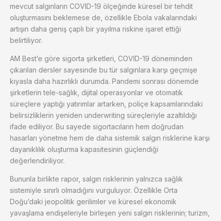
mevcut salgınların COVID-19 ölçeğinde küresel bir tehdit
oluşturmasını beklemese de, özellikle Ebola vakalarındaki
artışın daha geniş çaplı bir yayılma riskine işaret ettiği
belirtiliyor.
AM Best’e göre sigorta şirketleri, COVID-19 döneminden
çıkarılan dersler sayesinde bu tür salgınlara karşı geçmişe
kıyasla daha hazırlıklı durumda. Pandemi sonrası dönemde
şirketlerin tele-sağlık, dijital operasyonlar ve otomatik
süreçlere yaptığı yatırımlar artarken, poliçe kapsamlarındaki
belirsizliklerin yeniden underwriting süreçleriyle azaltıldığı
ifade ediliyor. Bu sayede sigortacıların hem doğrudan
hasarları yönetme hem de daha sistemik salgın risklerine karşı
dayanıklılık oluşturma kapasitesinin güçlendiği
değerlendiriliyor.
Bununla birlikte rapor, salgın risklerinin yalnızca sağlık
sistemiyle sınırlı olmadığını vurguluyor. Özellikle Orta
Doğu’daki jeopolitik gerilimler ve küresel ekonomik
yavaşlama endişeleriyle birleşen yeni salgın risklerinin; turizm,