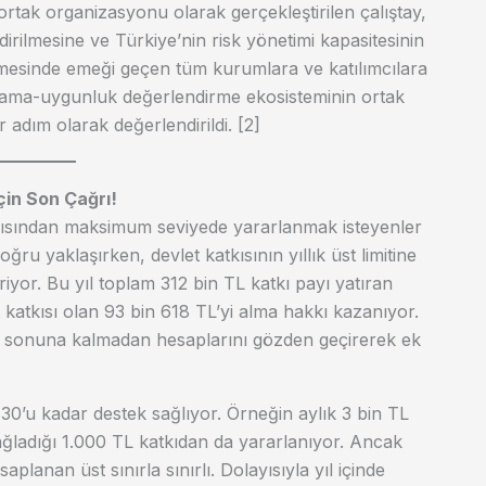
ortak organizasyonu olarak gerçekleştirilen çalıştay,
ndirilmesine ve Türkiye’nin risk yönetimi kapasitesinin
enmesinde emeği geçen tüm kurumlara ve katılımcılara
klaslama-uygunluk değerlendirme ekosisteminin ortak
r adım olarak değerlendirildi. [2]
çin Son Çağrı!
atkısından maksimum seviyede yararlanmak isteyenler
oğru yaklaşırken, devlet katkısının yıllık üst limitine
yor. Bu yıl toplam 312 bin TL katkı payı yatıran
t katkısı olan 93 bin 618 TL’yi alma hakkı kazanıyor.
yıl sonuna kalmadan hesaplarını gözden geçirerek ek
 30’u kadar destek sağlıyor. Örneğin aylık 3 bin TL
ağladığı 1.000 TL katkıdan da yararlanıyor. Ancak
planan üst sınırla sınırlı. Dolayısıyla yıl içinde