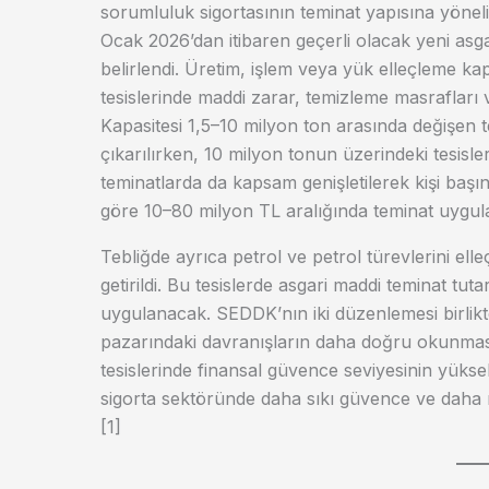
sorumluluk sigortasının teminat yapısına yönelik
Ocak 2026’dan itibaren geçerli olacak yeni asga
belirlendi. Üretim, işlem veya yük elleçleme ka
tesislerinde maddi zarar, temizleme masrafları v
Kapasitesi 1,5–10 milyon ton arasında değişen t
çıkarılırken, 10 milyon tonun üzerindeki tesisl
teminatlarda da kapsam genişletilerek kişi başın
göre 10–80 milyon TL aralığında teminat uygul
Tebliğde ayrıca petrol ve petrol türevlerini elleç
getirildi. Bu tesislerde asgari maddi teminat tutar
uygulanacak. SEDDK’nın iki düzenlemesi birlikte
pazarındaki davranışların daha doğru okunması
tesislerinde finansal güvence seviyesinin yükse
sigorta sektöründe daha sıkı güvence ve daha 
[1]