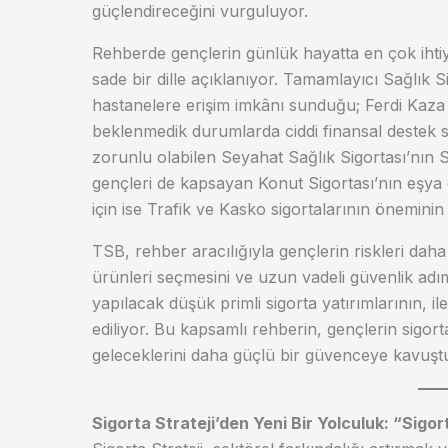
güçlendireceğini vurguluyor.
Rehberde gençlerin günlük hayatta en çok ihtiy
sade bir dille açıklanıyor. Tamamlayıcı Sağlık Si
hastanelere erişim imkânı sunduğu; Ferdi Kaza Si
beklenmedik durumlarda ciddi finansal destek sa
zorunlu olabilen Seyahat Sağlık Sigortası’nın Sc
gençleri de kapsayan Konut Sigortası’nın eşya gü
için ise Trafik ve Kasko sigortalarının öneminin al
TSB, rehber aracılığıyla gençlerin riskleri dah
ürünleri seçmesini ve uzun vadeli güvenlik adım
yapılacak düşük primli sigorta yatırımlarının, i
ediliyor. Bu kapsamlı rehberin, gençlerin sigor
geleceklerini daha güçlü bir güvenceye kavuşt
Sigorta Strateji’den Yeni Bir Yolculuk: “Sigo