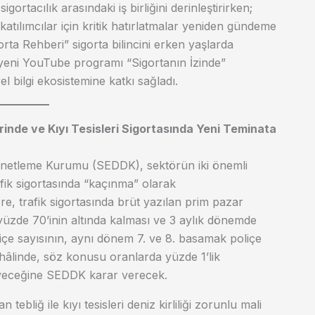
gortacılık arasındaki iş birliğini derinleştirirken;
 katılımcılar için kritik hatırlatmalar yeniden gündeme
orta Rehberi” sigorta bilincini erken yaşlarda
 yeni YouTube programı “Sigortanın İzinde”
rel bilgi ekosistemine katkı sağladı.
inde ve Kıyı Tesisleri Sigortasında Yeni Teminata
Denetleme Kurumu (SEDDK), sektörün iki önemli
afik sigortasında “kaçınma” olarak
re, trafik sigortasında brüt yazılan prim pazar
yüzde 70’inin altında kalması ve 3 aylık dönemde
içe sayısının, aynı dönem 7. ve 8. basamak poliçe
 hâlinde, söz konusu oranlarda yüzde 1’lik
eyeceğine SEDDK karar verecek.
ebliğ ile kıyı tesisleri deniz kirliliği zorunlu mali