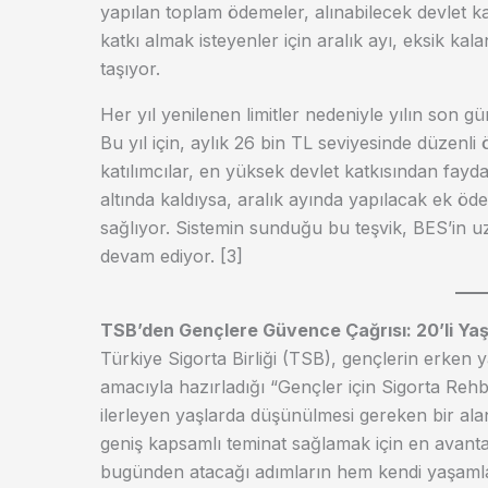
yapılan toplam ödemeler, alınabilecek devlet ka
katkı almak isteyenler için aralık ayı, eksik k
taşıyor.
Her yıl yenilenen limitler nedeniyle yılın son gün
Bu yıl için, aylık 26 bin TL seviyesinde düzenl
katılımcılar, en yüksek devlet katkısından fayd
altında kaldıysa, aralık ayında yapılacak ek öd
sağlıyor. Sistemin sunduğu bu teşvik, BES’in uz
devam ediyor. [3]
TSB’den Gençlere Güvence Çağrısı: 20’li Yaş
Türkiye Sigorta Birliği (TSB), gençlerin erken y
amacıyla hazırladığı “Gençler için Sigorta Rehb
ilerleyen yaşlarda düşünülmesi gereken bir alan
geniş kapsamlı teminat sağlamak için en avanta
bugünden atacağı adımların hem kendi yaşamlar