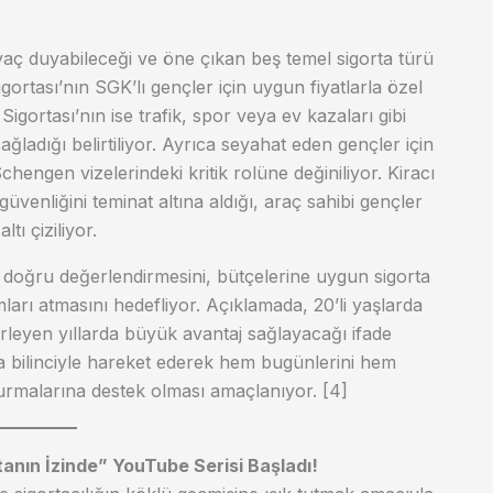
aç duyabileceği ve öne çıkan beş temel sigorta türü
gortası’nın SGK’lı gençler için uygun fiyatlarla özel
gortası’nın ise trafik, spor veya ev kazaları gibi
ğladığı belirtiliyor. Ayrıca seyahat eden gençler için
hengen vizelerindeki kritik rolüne değiniliyor. Kiracı
venliğini teminat altına aldığı, araç sahibi gençler
tı çiziliyor.
a doğru değerlendirmesini, bütçelerine uygun sigorta
ları atmasını hedefliyor. Açıklamada, 20’li yaşlarda
lerleyen yıllarda büyük avantaj sağlayacağı ifade
ta bilinciyle hareket ederek hem bugünlerini hem
urmalarına destek olması amaçlanıyor. [4]
rtanın İzinde” YouTube Serisi Başladı!