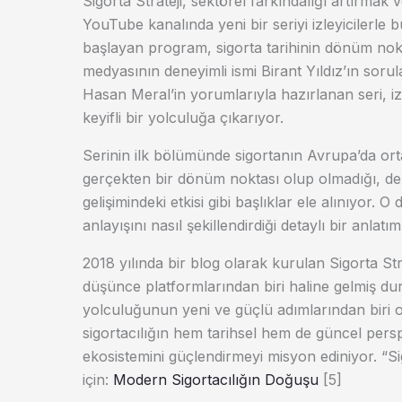
Sigorta Strateji, sektörel farkındalığı artırmak
YouTube kanalında yeni bir seriyi izleyicilerle 
başlayan program, sigorta tarihinin dönüm nokt
medyasının deneyimli ismi Birant Yıldız’ın soru
Hasan Meral’in yorumlarıyla hazırlanan seri, iz
keyifli bir yolculuğa çıkarıyor.
Serinin ilk bölümünde sigortanın Avrupa’da ort
gerçekten bir dönüm noktası olup olmadığı, deni
gelişimindeki etkisi gibi başlıklar ele alınıyor.
anlayışını nasıl şekillendirdiği detaylı bir anlatım
2018 yılında bir blog olarak kurulan Sigorta S
düşünce platformlarından biri haline gelmiş dur
yolculuğunun yeni ve güçlü adımlarından biri ol
sigortacılığın hem tarihsel hem de güncel perspek
ekosistemini güçlendirmeyi misyon ediniyor. “S
için:
Modern Sigortacılığın Doğuşu
[5]