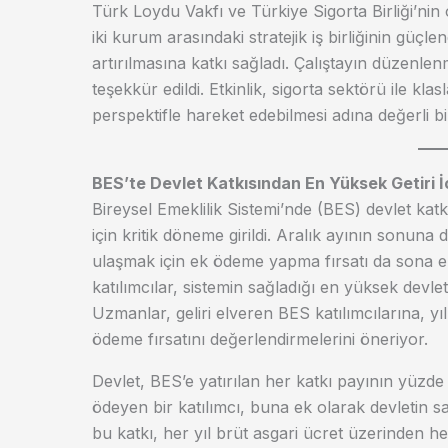
Türk Loydu Vakfı ve Türkiye Sigorta Birliği’nin 
iki kurum arasındaki stratejik iş birliğinin güçle
artırılmasına katkı sağladı. Çalıştayın düzenl
teşekkür edildi. Etkinlik, sigorta sektörü ile 
perspektifle hareket edebilmesi adına değerli bi
BES’te Devlet Katkısından En Yüksek Getiri İ
Bireysel Emeklilik Sistemi’nde (BES) devlet k
için kritik döneme girildi. Aralık ayının sonuna d
ulaşmak için ek ödeme yapma fırsatı da sona eri
katılımcılar, sistemin sağladığı en yüksek devle
Uzmanlar, geliri elveren BES katılımcılarına, 
ödeme fırsatını değerlendirmelerini öneriyor.
Devlet, BES’e yatırılan her katkı payının yüzde
ödeyen bir katılımcı, buna ek olarak devletin s
bu katkı, her yıl brüt asgari ücret üzerinden hesa