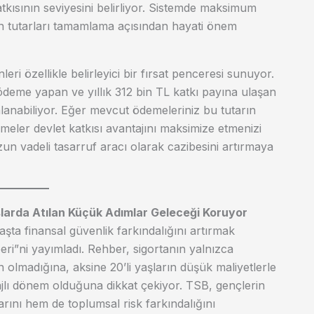
tkısının seviyesini belirliyor. Sistemde maksimum
alan tutarları tamamlama açısından hayati önem
leri özellikle belirleyici bir fırsat penceresi sunuyor.
i ödeme yapan ve yıllık 312 bin TL katkı payına ulaşan
alanabiliyor. Eğer mevcut ödemeleriniz bu tutarın
emeler devlet katkısı avantajını maksimize etmenizi
un vadeli tasarruf aracı olarak cazibesini artırmaya
larda Atılan Küçük Adımlar Geleceği Koruyor
aşta finansal güvenlik farkındalığını artırmak
eri”ni yayımladı. Rehber, sigortanın yalnızca
 olmadığına, aksine 20’li yaşların düşük maliyetlerle
jlı dönem olduğuna dikkat çekiyor. TSB, gençlerin
ını hem de toplumsal risk farkındalığını