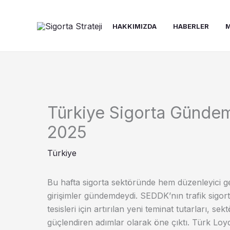
İçeriğe
atla
HAKKIMIZDA
HABERLER
M
Türkiye Sigorta Gündemi
2025
Türkiye
Bu hafta sigorta sektöründe hem düzenleyici ge
girişimler gündemdeydi. SEDDK’nın trafik sigorta
tesisleri için artırılan yeni teminat tutarları, s
güçlendiren adımlar olarak öne çıktı. Türk Loydu