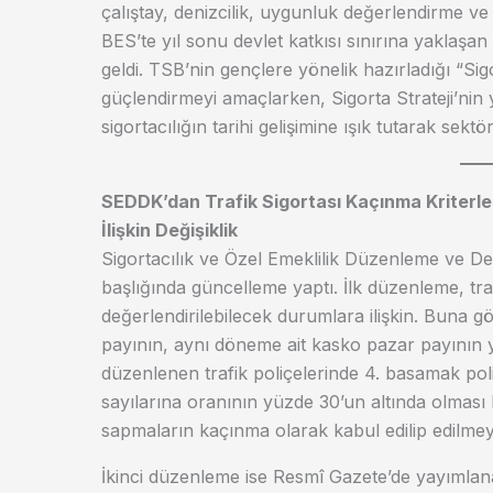
çalıştay, denizcilik, uygunluk değerlendirme ve si
BES’te yıl sonu devlet katkısı sınırına yaklaşan
geldi. TSB’nin gençlere yönelik hazırladığı “Sig
güçlendirmeyi amaçlarken, Sigorta Strateji’nin
sigortacılığın tarihi gelişimine ışık tutarak sektö
SEDDK’dan Trafik Sigortası Kaçınma Kriterler
İlişkin Değişiklik
Sigortacılık ve Özel Emeklilik Düzenleme ve 
başlığında güncelleme yaptı. İlk düzenleme, tr
değerlendirilebilecek durumlara ilişkin. Buna gö
payının, aynı döneme ait kasko pazar payının 
düzenlenen trafik poliçelerinde 4. basamak pol
sayılarına oranının yüzde 30’un altında olması
sapmaların kaçınma olarak kabul edilip edilm
İkinci düzenleme ise Resmî Gazete’de yayımlanan t