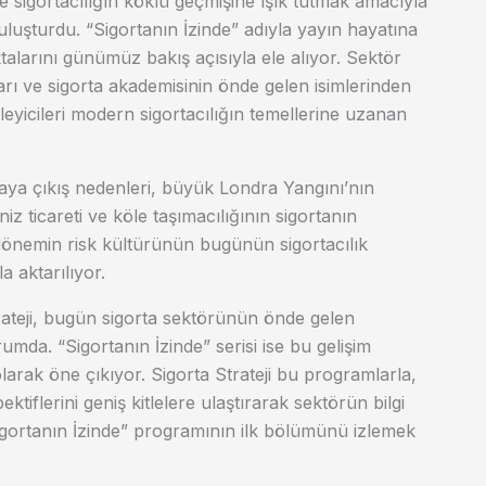
 ve sigortacılığın köklü geçmişine ışık tutmak amacıyla
buluşturdu. “Sigortanın İzinde” adıyla yayın hayatına
alarını günümüz bakış açısıyla ele alıyor. Sektör
ları ve sigorta akademisinin önde gelen isimlerinden
leyicileri modern sigortacılığın temellerine uzanan
aya çıkış nedenleri, büyük Londra Yangını’nın
z ticareti ve köle taşımacılığının sigortanın
 O dönemin risk kültürünün bugünün sigortacılık
la aktarılıyor.
trateji, bugün sigorta sektörünün önde gelen
umda. “Sigortanın İzinde” serisi ise bu gelişim
arak öne çıkıyor. Sigorta Strateji bu programlarla,
tiflerini geniş kitlelere ulaştırarak sektörün bilgi
igortanın İzinde” programının ilk bölümünü izlemek