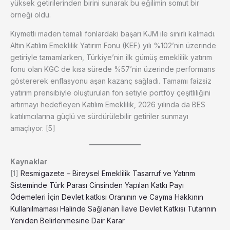
yüksek getirilerinden birini sunarak bu eğilimin somut bir
örneği oldu.
Kıymetli maden temalı fonlardaki başarı KJM ile sınırlı kalmadı.
Altın Katılım Emeklilik Yatırım Fonu (KEF) yılı %102’nin üzerinde
getiriyle tamamlarken, Türkiye’nin ilk gümüş emeklilik yatırım
fonu olan KGC de kısa sürede %57’nin üzerinde performans
göstererek enflasyonu aşan kazanç sağladı. Tamamı faizsiz
yatırım prensibiyle oluşturulan fon setiyle portföy çeşitliliğini
artırmayı hedefleyen Katılım Emeklilik, 2026 yılında da BES
katılımcılarına güçlü ve sürdürülebilir getiriler sunmayı
amaçlıyor. [5]
Kaynaklar
[1]
Resmigazete – Bireysel Emeklilik Tasarruf ve Yatırım
Sisteminde Türk Parası Cinsinden Yapılan Katkı Payı
Ödemeleri İçin Devlet katkısı Oranının ve Cayma Hakkının
Kullanılmaması Halinde Sağlanan İlave Devlet Katkısı Tutarının
Yeniden Belirlenmesine Dair Karar