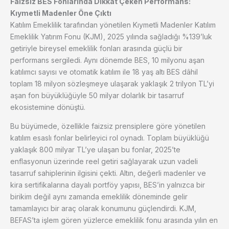
Faizsiz BES Fonlarında Dikkat Çeken Performans:
Kıymetli Madenler Öne Çıktı
Katılım Emeklilik tarafından yönetilen Kıymetli Madenler Katılım
Emeklilik Yatırım Fonu (KJM), 2025 yılında sağladığı %139’luk
getiriyle bireysel emeklilik fonları arasında güçlü bir
performans sergiledi. Aynı dönemde BES, 10 milyonu aşan
katılımcı sayısı ve otomatik katılım ile 18 yaş altı BES dâhil
toplam 18 milyon sözleşmeye ulaşarak yaklaşık 2 trilyon TL’yi
aşan fon büyüklüğüyle 50 milyar dolarlık bir tasarruf
ekosistemine dönüştü.
Bu büyümede, özellikle faizsiz prensiplere göre yönetilen
katılım esaslı fonlar belirleyici rol oynadı. Toplam büyüklüğü
yaklaşık 800 milyar TL’ye ulaşan bu fonlar, 2025’te
enflasyonun üzerinde reel getiri sağlayarak uzun vadeli
tasarruf sahiplerinin ilgisini çekti. Altın, değerli madenler ve
kira sertifikalarına dayalı portföy yapısı, BES’in yalnızca bir
birikim değil aynı zamanda emeklilik döneminde gelir
tamamlayıcı bir araç olarak konumunu güçlendirdi. KJM,
BEFAS’ta işlem gören yüzlerce emeklilik fonu arasında yılın en