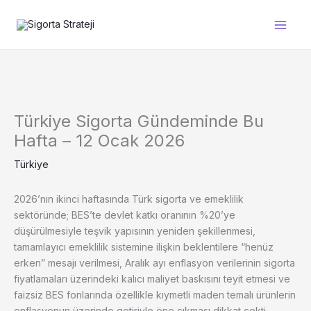
İçeriğe
atla
Türkiye Sigorta Gündeminde Bu
Hafta – 12 Ocak 2026
Türkiye
2026’nın ikinci haftasında Türk sigorta ve emeklilik
sektöründe; BES’te devlet katkı oranının %20’ye
düşürülmesiyle teşvik yapısının yeniden şekillenmesi,
tamamlayıcı emeklilik sistemine ilişkin beklentilere “henüz
erken” mesajı verilmesi, Aralık ayı enflasyon verilerinin sigorta
fiyatlamaları üzerindeki kalıcı maliyet baskısını teyit etmesi ve
faizsiz BES fonlarında özellikle kıymetli maden temalı ürünlerin
enflasyonun üzerinde getiriyle öne çıkması dikkat çekti.