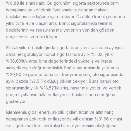
%0,89 ile sınırlı kaldı. Bu görünüm, sigorta sektöründe prim
hesaplamaları ve teknik fiyatlamalar açısından maliyet
baskılarının sürdüğüne işaret ediyor. Özellikle konut grubunda
yıllık %49,45’e ulaşan artış, konut sigortalarında teminat
bedellerinin ve reasürans maliyetlerinin yeniden gözden
geçirilmesini zorunlu kılıyor.
Alt kalemlere bakıldığında sigorta branşları arasındaki ayrışma
daha net görülüyor. Konut sigortasında aylık %1,32, yıllık
%38,63’lük artış; bina değerlerindeki yükseliş ve inşaat
maliyetleriyle doğrudan ilişkili. Sağlık sigortasında yıllık artış
%20,90 ile görece daha sınırlı seyrederken, oto sigortasında
aylık bazda %2,51’lik düşüş dikkat çekiyor. Buna karşın oto
sigortasında yıllık %18,52’lik artış, hasar maliyetleri ve yedek
parça fiyatlarının hâlâ enflasyonist baskı altında olduğunu
gösteriyor.
İşlenmemiş gıda, enerji, alkollü içkiler, tütün ve altın hariç
hesaplanan çekirdek enflasyonda yıllık artışın %31,66 olması
ise sigorta sektörü için kalıcı bir maliyet zemini oluştuğuna