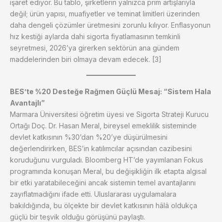
işaret ediyor. Bu tablo, şirketlerin yalnızca prim artışlarıyla
değil; ürün yapısı, muafiyetler ve teminat limitleri üzerinden
daha dengeli çözümler üretmesini zorunlu kılıyor. Enflasyonun
hız kestiği aylarda dahi sigorta fiyatlamasının temkinli
seyretmesi, 2026’ya girerken sektörün ana gündem
maddelerinden biri olmaya devam edecek. [3]
BES’te %20 Desteğe Rağmen Güçlü Mesaj: “Sistem Hala
Avantajlı”
Marmara Üniversitesi öğretim üyesi ve Sigorta Strateji Kurucu
Ortağı Doç. Dr. Hasan Meral, bireysel emeklilik sisteminde
devlet katkısının %30’dan %20’ye düşürülmesini
değerlendirirken, BES’in katılımcılar açısından cazibesini
koruduğunu vurguladı. Bloomberg HT’de yayımlanan Fokus
programında konuşan Meral, bu değişikliğin ilk etapta algısal
bir etki yaratabileceğini ancak sistemin temel avantajlarını
zayıflatmadığını ifade etti. Uluslararası uygulamalara
bakıldığında, bu ölçekte bir devlet katkısının hâlâ oldukça
güçlü bir teşvik olduğu görüşünü paylaştı.