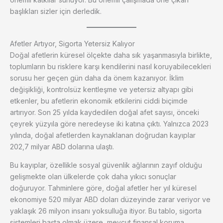
başlıkları sizler için derledik.
Afetler Artıyor, Sigorta Yetersiz Kalıyor
Doğal afetlerin küresel ölçekte daha sık yaşanmasıyla birlikte,
toplumların bu risklere karşı kendilerini nasıl koruyabilecekleri
sorusu her geçen gün daha da önem kazanıyor. İklim
değişikliği, kontrolsüz kentleşme ve yetersiz altyapı gibi
etkenler, bu afetlerin ekonomik etkilerini ciddi biçimde
artırıyor. Son 25 yılda kaydedilen doğal afet sayısı, önceki
çeyrek yüzyıla göre neredeyse iki katına çıktı. Yalnızca 2023
yılında, doğal afetlerden kaynaklanan doğrudan kayıplar
202,7 milyar ABD dolarına ulaştı.
Bu kayıplar, özellikle sosyal güvenlik ağlarının zayıf olduğu
gelişmekte olan ülkelerde çok daha yıkıcı sonuçlar
doğuruyor. Tahminlere göre, doğal afetler her yıl küresel
ekonomiye 520 milyar ABD doları düzeyinde zarar veriyor ve
yaklaşık 26 milyon insanı yoksulluğa itiyor. Bu tablo, sigorta
sistemleri başta olmak üzere, mevcut finansal koruma