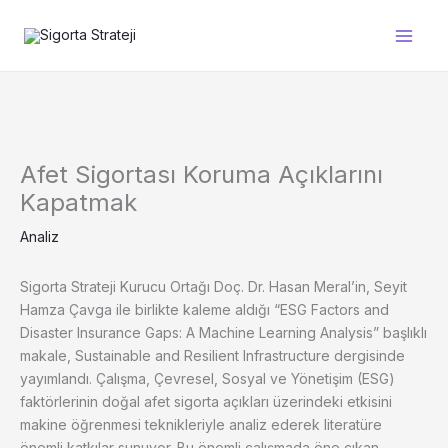
İçeriğe
atla
Afet Sigortası Koruma Açıklarını
Kapatmak
Analiz
Sigorta Strateji Kurucu Ortağı Doç. Dr. Hasan Meral’in, Seyit
Hamza Çavga ile birlikte kaleme aldığı “ESG Factors and
Disaster Insurance Gaps: A Machine Learning Analysis” başlıklı
makale, Sustainable and Resilient Infrastructure dergisinde
yayımlandı. Çalışma, Çevresel, Sosyal ve Yönetişim (ESG)
faktörlerinin doğal afet sigorta açıkları üzerindeki etkisini
makine öğrenmesi teknikleriyle analiz ederek literatüre
önemli katkılar sunuyor. Bu önemli çalışmada öne çıkan