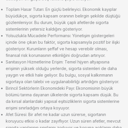
Toplam Hasar Tutarı: En güçlü belirleyici. Ekonomik kayıplar
büyüdükçe, sigorta kapsam oranının belirgin şekilde düştüğü
gözlemleniyor. Bu durum, büyük çaplı afetlerde sigorta
sistemlerinin yetersiz kaldığını gösteriyor.
Yolsuzlukla Mücadele Performansı: Yönetişim göstergeleri
içinde öne çıkan bu faktör, sigorta kapsamıyla pozitif bir ilişki
gösteriyor. Kurumların şeffaf ve hesap verebilir olması,
finansal risk korumasının etkinliğini doğrudan artırıyor.
Sanitasyon Hizmetlerine Erişim: Temel hijyen altyapısına
erişimin yüksek olduğu yerlerde, sigorta sistemleri de daha
yaygın ve etkili hale geliyor. Bu bulgu, sosyal kalkınmanın
sigortaya olan talebi ve uygulanabilirliği artırdığını gösteriyor.
Birincil Sektörlerin Ekonomideki Payı: Ekonomisinin büyük
bölümü tarıma dayanan ülkelerde sigorta kapsamı düşük. Bu
da kırsal alanlardaki yapısal eşitsizliklerin sigorta sistemlerine
erişimi sınırladığını ortaya koyuyor.
Afet Süresi: Bir afet ne kadar uzun sürerse, sigortanın
koruyucu etkisi o kadar zayıflıyor. Uzun süren afetler, mevcut
sigorta yapılarının sınırlarını zorluyor ve koruma açıklarını daha