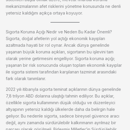
mekanizmalarının afet risklerini yönetme konusunda ne denli
yetersiz kaldığını açıkça ortaya koyuyor.
Sigorta Koruma Açığı Nedir ve Neden Bu Kadar Önemli?
Sigorta, doğal afetlerin yol açtığı ekonomik kayıpları
azaltmada hayati bir rol oynar. Ancak dünya genelinde
yaşanan büyük koruma açıkları, sigortanın bu işlevini tam
olarak yerine getirmesini engelliyor. Sigorta koruma açığı;
yaşanan bir risk sonucunda oluşan toplam ekonomik kayıplar
ile sigorta sistemi tarafından karşılanan tazminat arasındaki
fark olarak tanımlanır.
2022 yılı itibarıyla sigorta teminat açıklarının dünya genelinde
7,8 trilyon ABD dolarına ulaştığı tahmin ediliyor. Bu açıklar,
özellikle sigorta kullanımının düşük olduğu ve düzenleyici
altyapının yetersiz kaldığı ülkelerde daha da belirgin hale
geliyor. Bu nedenle sigorta, sadece bireysel güvence aracı
değil, aynı zamanda sürdürülebilir kalkınmanın ayrılmaz bir
parçası olarak görülmeli. Birleşmiş Milletler’in Sürdürülebilir