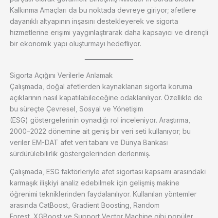
Kalkınma Amaçları da bu noktada devreye giriyor; afetlere
dayanıklı altyapının inşasını destekleyerek ve sigorta
hizmetlerine erişimi yaygınlaştırarak daha kapsayıcı ve dirençli
bir ekonomik yapı oluşturmayı hedefliyor.
Sigorta Açığını Verilerle Anlamak
Çalışmada, doğal afetlerden kaynaklanan sigorta koruma
açıklarının nasıl kapatılabileceğine odaklanılıyor. Özellikle de
bu süreçte Çevresel, Sosyal ve Yönetişim
(ESG) göstergelerinin oynadığı rol inceleniyor. Araştırma,
2000–2022 dönemine ait geniş bir veri seti kullanıyor; bu
veriler EM-DAT afet veri tabanı ve Dünya Bankası
sürdürülebilirlik göstergelerinden derlenmiş.
Çalışmada, ESG faktörleriyle afet sigortası kapsamı arasındaki
karmaşık ilişkiyi analiz edebilmek için gelişmiş makine
öğrenimi tekniklerinden faydalanılıyor. Kullanılan yöntemler
arasında CatBoost, Gradient Boosting, Random
Forest, XGBoost ve Support Vector Machine gibi popüler