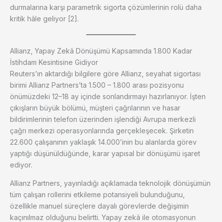
durmalarına karşı parametrik sigorta çözümlerinin rolü daha
kritik hâle geliyor [2].
Allianz, Yapay Zekâ Dönüşümü Kapsamında 1.800 Kadar
İstihdam Kesintisine Gidiyor
Reuters’ın aktardığı bilgilere göre Allianz, seyahat sigortası
birimi Allianz Partners’ta 1.500 – 1.800 arası pozisyonu
önümüzdeki 12–18 ay içinde sonlandırmayı hazırlanıyor. İşten
çıkışların büyük bölümü, müşteri çağrılarının ve hasar
bildirimlerinin telefon üzerinden işlendiği Avrupa merkezli
çağrı merkezi operasyonlarında gerçekleşecek. Şirketin
22.600 çalışanının yaklaşık 14.000’inin bu alanlarda görev
yaptığı düşünüldüğünde, karar yapısal bir dönüşümü işaret
ediyor.
Allianz Partners, yayınladığı açıklamada teknolojik dönüşümün
tüm çalışan rollerini etkileme potansiyeli bulunduğunu,
özellikle manuel süreçlere dayalı görevlerde değişimin
kaçınılmaz olduğunu belirtti. Yapay zekâ ile otomasyonun