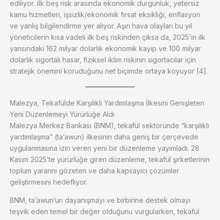
ediliyor. İlk beş risk arasında ekonomik durgunluk, yetersiz
kamu hizmetleri, işsizlik/ekonomik fırsat eksikliği, enflasyon
ve yanlış bilgilendirme yer alıyor. Aşırı hava olayları bu yıl
yöneticilerin kısa vadeli ilk beş riskinden çıksa da, 2025’in ilk
yarısındaki 162 milyar dolarlık ekonomik kayıp ve 100 milyar
dolarlık sigortalı hasar, fiziksel iklim riskinin sigortacılar için
stratejik önemini koruduğunu net biçimde ortaya koyuyor [4].
Malezya, Tekafülde Karşılıklı Yardımlaşma İlkesini Genişleten
Yeni Düzenlemeyi Yürürlüğe Aldı
Malezya Merkez Bankası (BNM), tekafül sektöründe “karşılıklı
yardımlaşma” (ta’awun) ilkesinin daha geniş bir çerçevede
uygulanmasına izin veren yeni bir düzenleme yayımladı. 28
Kasım 2025’te yürürlüğe giren düzenleme, tekafül şirketlerinin
toplum yararını gözeten ve daha kapsayıcı çözümler
geliştirmesini hedefliyor.
BNM, ta’awun’un dayanışmayı ve birbirine destek olmayı
teşvik eden temel bir değer olduğunu vurgularken, tekafül