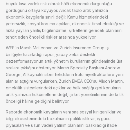
büyük kısa vadeli risk olarak hâlâ ekonomik durgunluğu
gördüğünü ortaya koyuyor. Ancak tablo artık yalnızca
ekonomik kaygılarla sınırlı değil: Kamu hizmetlerindeki
yetersizlik, sosyal koruma açıkları, ekonomik fırsat eksikliği ve
hızla yayılan yanlış bilgilendirme, şirketlerin gelecek planlarını
tehdit eden öncelikli riskler arasında yükseliyor.
WEF’in Marsh McLennan ve Zurich Insurance Group iş
birliğiyle hazırladığı rapor, yapay zekâ destekli
dezenformasyonun artık yönetim kurullarının gündeminde üst
sıralara çıktığını gösteriyor. Marsh Specialty Başkanı Andrew
George, AI kaynaklı siber tehditlerin kötü niyetli aktörlere yeni
alanlar açtığını vurgularken; Zurich EMEA CEO’su Alison Martin,
emeklilik sistemlerindeki açıklar ve halk sağlığı gibi konuların
artık yalnızca hükümetlerin değil, şirket yönetimlerinin de kritik
önceliği hâline geldiğini belirtiyor.
Raporda ekonomik kaygıların yanı sıra sosyal kırılganlıklar ve
bilgi ekosistemindeki bozulmanın politik istikrar, iş gücü
piyasaları ve uzun vadeli yatırım planlarını baskıladığı ifade