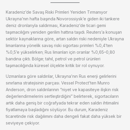
Karadeniz’de Savaş Riski Primleri Yeniden Tırmanıyor
Ukrayna’nın hafta başında Novorossiysk’e giden iki tankere
deniz dronlarıyla saldırması, Karadeniz’de ticari gemi
taşımacılığını yeniden gerilim hattına taşıdı. Reuters’a konuşan
sektör kaynaklarına göre, artan saldırı riski nedeniyle Ukrayna
limanlarına yönelik savaş riski sigortası primleri %0,4’ten
%0,5’e yükselirken; Rus limanları için oranlar %0,65–0,80
bandına çıktı. Bölge; tahıl, petrol ve petrol ürünleri
taşımacılığında küresel ölçekte kritik bir rol oynuyor.
Uzmanlara göre saldırılar, Ukrayna’nın Rus enerji gelirlerini
sınırlama stratejisinin parçası. Vessel Protect’ten Munro
Anderson, dron saldırılarının “niyet ve kapasiteye ilişkin risk
değerlendirmelerini sertleştirdiğini” belirterek, sigortacıların
artık daha geniş bir coğrafyada tekrar eden saldırı ihtimalini
fiyatlamaya başladığını söylüyor. Bu durum, Karadeniz
ticaretinde risk dağılımını daha dengeli fakat daha yüksek bir
seviyeye çekiyor.