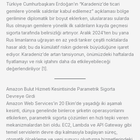
Türkiye Cumhurbaşkanı Erdoğan’ın “Karadeniz’de ticari
gemilere yönelik saldırılar kabul edilemez” açıklaması bölge
gerilimine diplomatik bir boyut eklerken, uluslararası sularda
Rus olmayan gemilere yönelik ilk saldırıların kayda geçmesi
sigorta tarafında belirsizliği artırıyor. Aralık 2024’ten bu yana
Rus limanlarına uğrayan en az yedi tanker çeşitli noktalarda
hasar aldı; bu da kümülatif riskin giderek büyüdüğüne işaret
ediyor. Karadeniz’de artan tansiyonun, önümüzdeki haftalarda
fiyatlamayı ve risk iştahını daha da etkileyebileceği
değerlendiriliyor [1].
Amazon Bulut Hizmeti Kesintisinde Parametrik Sigorta
Devreye Girdi
Amazon Web Services’in 20 Ekim’de yaşadığı iki aşamalı
kesinti, dünya genelinde binlerce şirketin operasyonlarını
etkilerken, parametrik sigorta çözümleri en hızlı tepki veren
mekanizmalardan biri oldu. EC2, Lambda ve API Gateway gibi
temel servislerin devre dışı kalmasıyla başlayan süreç,
otomatik ölçekleme ve yeni sunucu oluşturma hizmetlerindeki