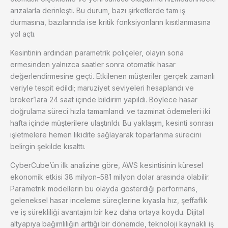
arızalarla derinleşti. Bu durum, bazı şirketlerde tam iş
durmasına, bazılarında ise kritik fonksiyonların kısıtlanmasına
yol açtı.
Kesintinin ardından parametrik poliçeler, olayın sona
ermesinden yalnızca saatler sonra otomatik hasar
değerlendirmesine geçti. Etkilenen müşteriler gerçek zamanlı
veriyle tespit edildi; maruziyet seviyeleri hesaplandı ve
broker’lara 24 saat içinde bildirim yapıldı. Böylece hasar
doğrulama süreci hızla tamamlandı ve tazminat ödemeleri iki
hafta içinde müşterilere ulaştırıldı. Bu yaklaşım, kesinti sonrası
işletmelere hemen likidite sağlayarak toparlanma sürecini
belirgin şekilde kısalttı.
CyberCube’ün ilk analizine göre, AWS kesintisinin küresel
ekonomik etkisi 38 milyon–581 milyon dolar arasında olabilir.
Parametrik modellerin bu olayda gösterdiği performans,
geleneksel hasar inceleme süreçlerine kıyasla hız, şeffaflık
ve iş sürekliliği avantajını bir kez daha ortaya koydu. Dijital
altyapıya bağımlılığın arttığı bir dönemde, teknoloji kaynaklı iş