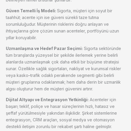
Güven Temelli İş Modeli:
Sigorta, müşteri için soyut bir
taahhüt; acente için ise güveni sürekli taze tutma
sorumluluğudur. Müşterinin risklerini doğru anlayan ve
ihtiyaçlarına göre çözüm sunan acenteler, portföyünü uzun
yıllar koruyabilir.
Uzmanlaşma ve Hedef Pazar Seçimi:
Sigorta sektöründe
tüm branşlarda yüzeysel bir şekilde ilerlemek yerine belirli
alanlarda uzmanlaşmak çok daha etkili bir büyüme stratejisi
sunar. Özellikle sağlık sigortaları, nakliyat ve kurumsal riskler
veya kasko–trafik odaklı perakende segmenti gibi belirli
müşteri gruplarına odaklanmak; hem daha derin bir uzmanlık
algısı oluşturur hem de müşteri güvenini artırır.
Dijital Altyapı ve Entegrasyon Yetkinliği:
Acenteler için
başarı; teklif, poliçe ve hasar süreçlerinin hızlı, hatasız ve
şeffaf yürütülmesiyle yakından ilişkilidir. Şirket sistemlerine
entegrasyon, CRM araçları, sosyal medya ve otomasyon
destekli iletişim zorunlu bir rekabet şartı haline gelmiştir.