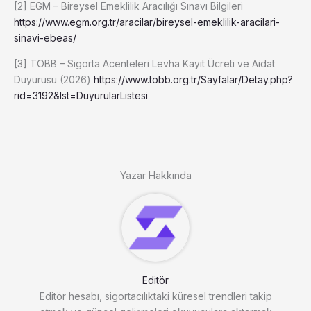
[2] EGM – Bireysel Emeklilik Aracılığı Sınavı Bilgileri
https://www.egm.org.tr/aracilar/bireysel-emeklilik-aracilari-
sinavi-ebeas/
[3] TOBB – Sigorta Acenteleri Levha Kayıt Ücreti ve Aidat
Duyurusu (2026)
https://www.tobb.org.tr/Sayfalar/Detay.php?
rid=3192&lst=DuyurularListesi
Yazar Hakkında
Editör
Editör hesabı, sigortacılıktaki küresel trendleri takip