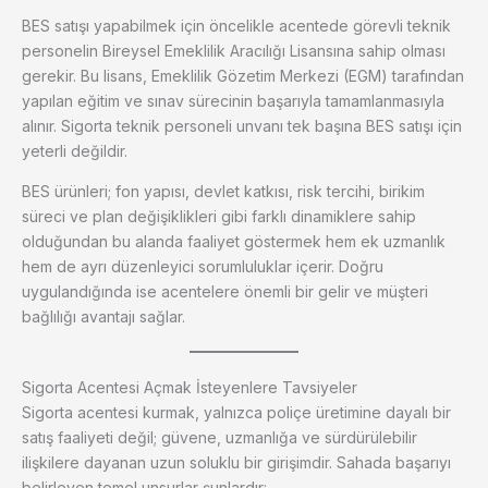
BES satışı yapabilmek için öncelikle acentede görevli teknik
personelin Bireysel Emeklilik Aracılığı Lisansına sahip olması
gerekir. Bu lisans, Emeklilik Gözetim Merkezi (EGM) tarafından
yapılan eğitim ve sınav sürecinin başarıyla tamamlanmasıyla
alınır. Sigorta teknik personeli unvanı tek başına BES satışı için
yeterli değildir.
BES ürünleri; fon yapısı, devlet katkısı, risk tercihi, birikim
süreci ve plan değişiklikleri gibi farklı dinamiklere sahip
olduğundan bu alanda faaliyet göstermek hem ek uzmanlık
hem de ayrı düzenleyici sorumluluklar içerir. Doğru
uygulandığında ise acentelere önemli bir gelir ve müşteri
bağlılığı avantajı sağlar.
Sigorta Acentesi Açmak İsteyenlere Tavsiyeler
Sigorta acentesi kurmak, yalnızca poliçe üretimine dayalı bir
satış faaliyeti değil; güvene, uzmanlığa ve sürdürülebilir
ilişkilere dayanan uzun soluklu bir girişimdir. Sahada başarıyı
belirleyen temel unsurlar şunlardır: