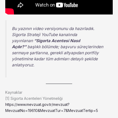
Bu yazının video versiyonunu da hazırladık.
Sigorta Strateji YouTube kanalında
yayınlanan
“Sigorta Acentesi Nasıl
Açılır?”
başlıklı bölümde; başvuru süreçlerinden
sermaye şartlarına, gerekli altyapıdan portföy
yönetimine kadar tüm adımları detaylı şekilde
anlatıyoruz.
Kaynaklar
[1] Sigorta Acenteleri Yönetmeliği
https://www.mevzuat.gov.tr/mevzuat?
MevzuatNo=19610&MevzuatTur=7&MevzuatTertip=5