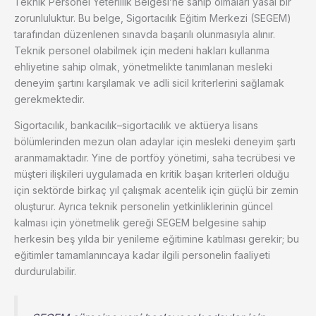
Teknik Personel Yeterlilik Belgesi’ne sahip olmaları yasal bir
zorunluluktur. Bu belge, Sigortacılık Eğitim Merkezi (SEGEM)
tarafından düzenlenen sınavda başarılı olunmasıyla alınır.
Teknik personel olabilmek için medeni hakları kullanma
ehliyetine sahip olmak, yönetmelikte tanımlanan mesleki
deneyim şartını karşılamak ve adli sicil kriterlerini sağlamak
gerekmektedir.
Sigortacılık, bankacılık–sigortacılık ve aktüerya lisans
bölümlerinden mezun olan adaylar için mesleki deneyim şartı
aranmamaktadır. Yine de portföy yönetimi, saha tecrübesi ve
müşteri ilişkileri uygulamada en kritik başarı kriterleri olduğu
için sektörde birkaç yıl çalışmak acentelik için güçlü bir zemin
oluşturur. Ayrıca teknik personelin yetkinliklerinin güncel
kalması için yönetmelik gereği SEGEM belgesine sahip
herkesin beş yılda bir yenileme eğitimine katılması gerekir; bu
eğitimler tamamlanıncaya kadar ilgili personelin faaliyeti
durdurulabilir.