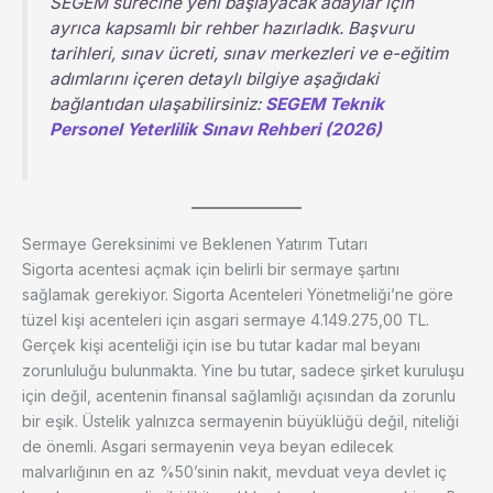
SEGEM sürecine yeni başlayacak adaylar için
ayrıca kapsamlı bir rehber hazırladık. Başvuru
tarihleri, sınav ücreti, sınav merkezleri ve e-eğitim
adımlarını içeren detaylı bilgiye aşağıdaki
bağlantıdan ulaşabilirsiniz:
SEGEM Teknik
Personel Yeterlilik Sınavı Rehberi (2026)
Sermaye Gereksinimi ve Beklenen Yatırım Tutarı
Sigorta acentesi açmak için belirli bir sermaye şartını
sağlamak gerekiyor. Sigorta Acenteleri Yönetmeliği’ne göre
tüzel kişi acenteleri için asgari sermaye 4.149.275,00 TL.
Gerçek kişi acenteliği için ise bu tutar kadar mal beyanı
zorunluluğu bulunmakta. Yine bu tutar, sadece şirket kuruluşu
için değil, acentenin finansal sağlamlığı açısından da zorunlu
bir eşik. Üstelik yalnızca sermayenin büyüklüğü değil, niteliği
de önemli. Asgari sermayenin veya beyan edilecek
malvarlığının en az %50’sinin nakit, mevduat veya devlet iç