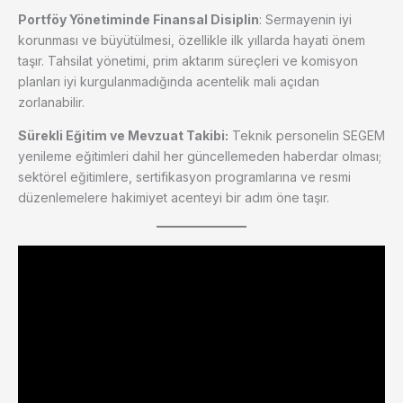
Portföy Yönetiminde Finansal Disiplin
: Sermayenin iyi
korunması ve büyütülmesi, özellikle ilk yıllarda hayati önem
taşır. Tahsilat yönetimi, prim aktarım süreçleri ve komisyon
planları iyi kurgulanmadığında acentelik mali açıdan
zorlanabilir.
Sürekli Eğitim ve Mevzuat Takibi:
Teknik personelin SEGEM
yenileme eğitimleri dahil her güncellemeden haberdar olması;
sektörel eğitimlere, sertifikasyon programlarına ve resmi
düzenlemelere hakimiyet acenteyi bir adım öne taşır.