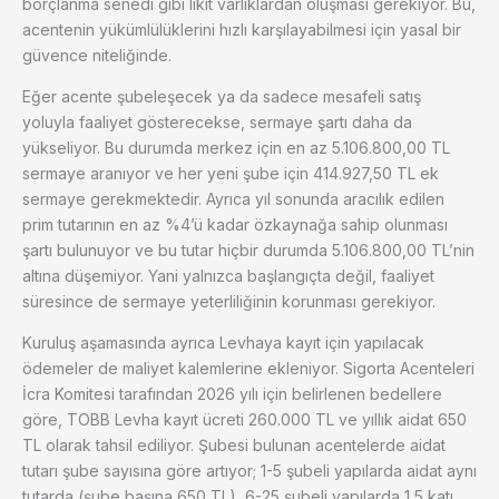
borçlanma senedi gibi likit varlıklardan oluşması gerekiyor. Bu,
acentenin yükümlülüklerini hızlı karşılayabilmesi için yasal bir
güvence niteliğinde.
Eğer acente şubeleşecek ya da sadece mesafeli satış
yoluyla faaliyet gösterecekse, sermaye şartı daha da
yükseliyor. Bu durumda merkez için en az 5.106.800,00 TL
sermaye aranıyor ve her yeni şube için 414.927,50 TL ek
sermaye gerekmektedir. Ayrıca yıl sonunda aracılık edilen
prim tutarının en az %4’ü kadar özkaynağa sahip olunması
şartı bulunuyor ve bu tutar hiçbir durumda 5.106.800,00 TL’nin
altına düşemiyor. Yani yalnızca başlangıçta değil, faaliyet
süresince de sermaye yeterliliğinin korunması gerekiyor.
Kuruluş aşamasında ayrıca Levhaya kayıt için yapılacak
ödemeler de maliyet kalemlerine ekleniyor. Sigorta Acenteleri
İcra Komitesi tarafından 2026 yılı için belirlenen bedellere
göre, TOBB Levha kayıt ücreti 260.000 TL ve yıllık aidat 650
TL olarak tahsil ediliyor. Şubesi bulunan acentelerde aidat
tutarı şube sayısına göre artıyor; 1-5 şubeli yapılarda aidat aynı
tutarda (şube başına 650 TL), 6-25 şubeli yapılarda 1,5 katı