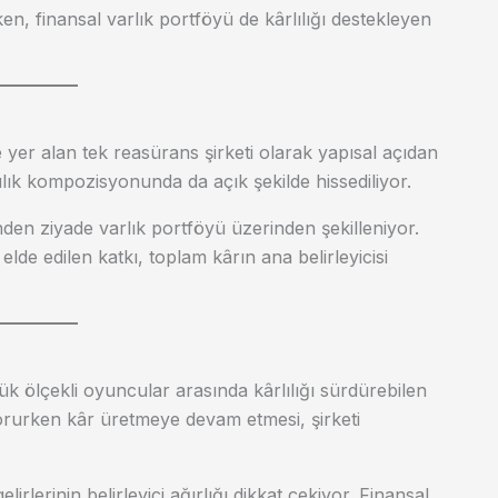
en, finansal varlık portföyü de kârlılığı destekleyen
de yer alan tek reasürans şirketi olarak yapısal açıdan
ılık kompozisyonunda da açık şekilde hissediliyor.
nden ziyade varlık portföyü üzerinden şekilleniyor.
 elde edilen katkı, toplam kârın ana belirleyicisi
ük ölçekli oyuncular arasında kârlılığı sürdürebilen
korurken kâr üretmeye devam etmesi, şirketi
irlerinin belirleyici ağırlığı dikkat çekiyor. Finansal