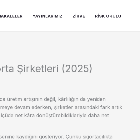
AKALELER
YAYINLARIMIZ
ZIRVE
RISK OKULU
rta Şirketleri (2025)
a üretim artışının değil, kârlılığın da yeniden
meye devam ederken, şirketler arasındaki fark artık
lçüde net kâra dönüştürebildikleriyle daha net
senine kaydığını gösteriyor. Çünkü sigortacılıkta