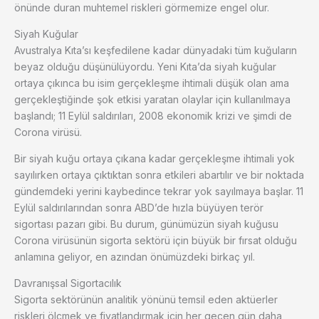
önünde duran muhtemel riskleri görmemize engel olur.
Siyah Kuğular
Avustralya Kıta’sı keşfedilene kadar dünyadaki tüm kuğuların
beyaz olduğu düşünülüyordu. Yeni Kıta’da siyah kuğular
ortaya çıkınca bu isim gerçekleşme ihtimali düşük olan ama
gerçekleştiğinde şok etkisi yaratan olaylar için kullanılmaya
başlandı; 11 Eylül saldırıları, 2008 ekonomik krizi ve şimdi de
Corona virüsü.
Bir siyah kuğu ortaya çıkana kadar gerçekleşme ihtimali yok
sayılırken ortaya çıktıktan sonra etkileri abartılır ve bir noktada
gündemdeki yerini kaybedince tekrar yok sayılmaya başlar. 11
Eylül saldırılarından sonra ABD’de hızla büyüyen terör
sigortası pazarı gibi. Bu durum, günümüzün siyah kuğusu
Corona virüsünün sigorta sektörü için büyük bir fırsat olduğu
anlamına geliyor, en azından önümüzdeki birkaç yıl.
Davranışsal Sigortacılık
Sigorta sektörünün analitik yönünü temsil eden aktüerler
riskleri ölçmek ve fiyatlandırmak için her geçen gün daha