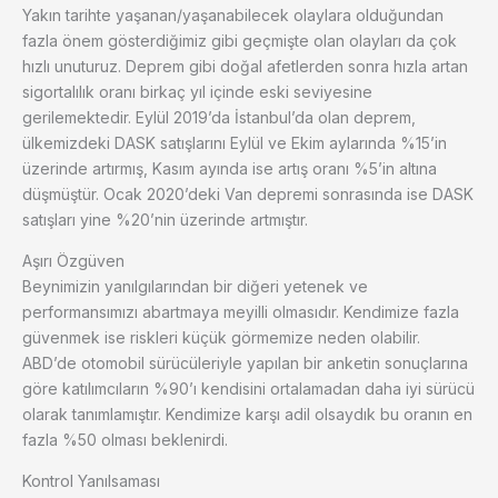
Yakın tarihte yaşanan/yaşanabilecek olaylara olduğundan
fazla önem gösterdiğimiz gibi geçmişte olan olayları da çok
hızlı unuturuz. Deprem gibi doğal afetlerden sonra hızla artan
sigortalılık oranı birkaç yıl içinde eski seviyesine
gerilemektedir. Eylül 2019’da İstanbul’da olan deprem,
ülkemizdeki DASK satışlarını Eylül ve Ekim aylarında %15’in
üzerinde artırmış, Kasım ayında ise artış oranı %5’in altına
düşmüştür. Ocak 2020’deki Van depremi sonrasında ise DASK
satışları yine %20’nin üzerinde artmıştır.
Aşırı Özgüven
Beynimizin yanılgılarından bir diğeri yetenek ve
performansımızı abartmaya meyilli olmasıdır. Kendimize fazla
güvenmek ise riskleri küçük görmemize neden olabilir.
ABD’de otomobil sürücüleriyle yapılan bir anketin sonuçlarına
göre katılımcıların %90’ı kendisini ortalamadan daha iyi sürücü
olarak tanımlamıştır. Kendimize karşı adil olsaydık bu oranın en
fazla %50 olması beklenirdi.
Kontrol Yanılsaması