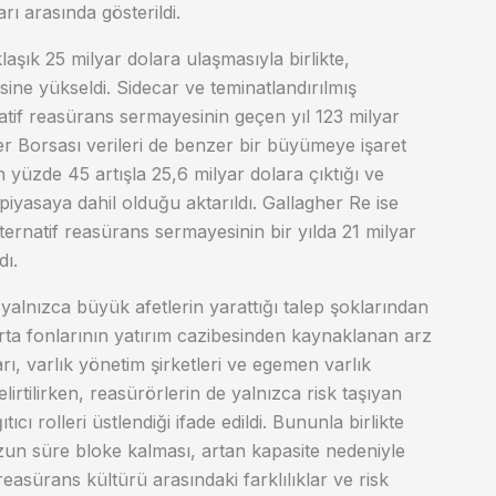
ı arasında gösterildi.
klaşık 25 milyar dolara ulaşmasıyla birlikte,
ine yükseldi. Sidecar ve teminatlandırılmış
tif reasürans sermayesinin geçen yıl 123 milyar
ler Borsası verileri de benzer bir büyümeye işaret
n yüzde 45 artışla 25,6 milyar dolara çıktığı ve
piyasaya dahil olduğu aktarıldı. Gallagher Re ise
ternatif reasürans sermayesinin bir yılda 21 milyar
dı.
yalnızca büyük afetlerin yarattığı talep şoklarından
rta fonlarının yatırım cazibesinden kaynaklanan arz
arı, varlık yönetim şirketleri ve egemen varlık
lirtilirken, reasürörlerin de yalnızca risk taşıyan
cı rolleri üstlendiği ifade edildi. Bununla birlikte
uzun süre bloke kalması, artan kapasite nedeniyle
reasürans kültürü arasındaki farklılıklar ve risk