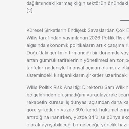
dağılımındaki karmaşıklığın sektörün önündeki 
[2].
Küresel Şirketlerin Endişesi: Savaşlardan Çok 
Willis tarafından yayımlanan 2026 Politik Risk Ar
algısında ekonomik politikaların artık çatışma r
Doğu’daki gerilimin tırmandığı bir dönemde yay
artan gümrük tarifelerinin yönetilmesi en zor po
tarifeler nedeniyle finansal açıdan olumsuz etkil
sistemindeki kırılganlıkların şirketler üzerindeki 
Willis Politik Risk Analitiği Direktörü Sam Wilk
bölgelerinden oluşmadığını vurgulayarak; ticaret,
rekabetin küresel iş dünyası açısından daha k
göre şirketlerin yüzde 39’u kendi hükümetlerinin 
artırdığına inanırken, yüzde 84’ü ise dünya ek
olarak ayrışabileceği bir geleceğe yönelik hazırlı