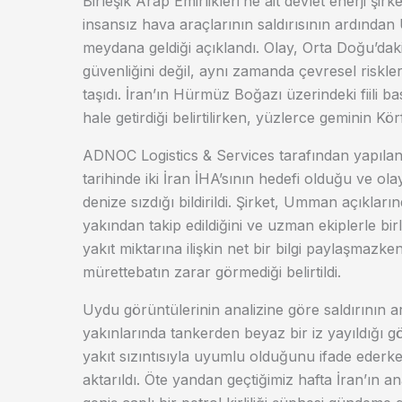
Birleşik Arap Emirlikleri’ne ait devlet enerji şi
insansız hava araçlarının saldırısının ardından 
meydana geldiği açıklandı. Olay, Orta Doğu’daki 
güvenliğini değil, aynı zamanda çevresel riskle
taşıdı. İran’ın Hürmüz Boğazı üzerindeki fiili ba
hale getirdiği belirtilirken, yüzlerce geminin Kö
ADNOC Logistics & Services tarafından yapılan
tarihinde iki İran İHA’sının hedefi olduğu ve o
denize sızdığı bildirildi. Şirket, Umman açıkların
yakından takip edildiğini ve uzman ekiplerle birli
yakıt miktarına ilişkin net bir bilgi paylaşmazk
mürettebatın zarar görmediği belirtildi.
Uydu görüntülerinin analizine göre saldırını
yakınlarında tankerden beyaz bir iz yayıldığı 
yakıt sızıntısıyla uyumlu olduğunu ifade ederk
aktarıldı. Öte yandan geçtiğimiz hafta İran’ın a