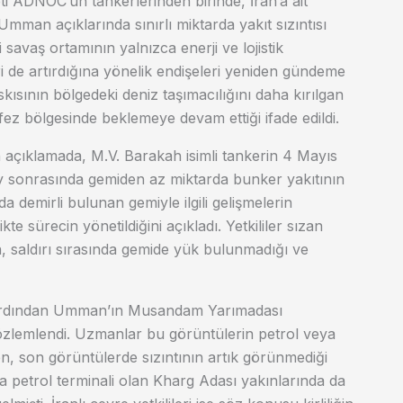
rketi ADNOC’un tankerlerinden birinde, İran’a ait
Umman açıklarında sınırlı miktarda yakıt sızıntısı
savaş ortamının yalnızca enerji ve lojistik
ri de artırdığına yönelik endişeleri yeniden gündeme
skısının bölgedeki deniz taşımacılığını daha kırılgan
rfez bölgesinde beklemeye devam ettiği ifade edildi.
 açıklamada, M.V. Barakah isimli tankerin 4 Mayıs
lay sonrasında gemiden az miktarda bunker yakıtının
da demirli bulunan gemiyle ilgili gelişmelerin
kte sürecin yönetildiğini açıkladı. Yetkililer sızan
en, saldırı sırasında gemide yük bulunmadığı ve
n ardından Umman’ın Musandam Yarımadası
gözlemlendi. Uzmanlar bu görüntülerin petrol veya
en, son görüntülerde sızıntının artık görünmediği
na petrol terminali olan Kharg Adası yakınlarında da