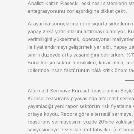
Analisti Kaitlin Piasecki, eski nesil sistemlerin 
entegrasyonunu zorlaştırdığına dikkat çekti.
Araştırma sonuçlarına göre sigorta şirketlerini
yapay zekâ yatırımlarını artırmayı planlıyor. Ku
verimliliğini yükseltmek, operasyonel maliyetle
ile fiyatlandırmayı geliştirmek yer aldı. Yapay z
sınırlı düzeyde artış yaşandığını belirtirken, %11
Buna karşın sektör temsilcileri, karar alma, m
rollerinde insan faktörünün hâlâ kritik önem taşı
Alternatif Sermaye Küresel Reasüransın Beşte B
Küresel reasürans piyasasında alternatif serm
yayımladığı yeni rapor sektörün risk fiyatlama
ortaya koydu. Rapora göre alternatif sermaye, 
reasürans sermayesinin yüzde 20’sine yaklaşır
seviyesindeydi. Özellikle afet tahvilleri (cat bo