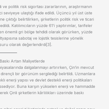
 ve politik risk sigortası zararlarının, araştırmanın
i seviyeye ulaştığı ifade edildi. Üçüncü yıl üst üste
ıktığı belirtilirken, şirketlerin politik risk ve ticari
edildi. Katılımcıların yüzde 61’i yaptırımlar, tarifeler
ı en önemli gri bölge tehdidi olarak görürken, yüzde
ltyapısına sabotaj ve lojistik tesislerine yönelik
 unsuru olarak değerlendirdi[3].
 Baskı Artan Maliyetlerde
 piyasalarında dalgalanmayı artırırken, Çin’in mevcut
irençli bir görünüm sergilediği belirtildi. Uzmanlara
lı enerji yapısı ve devlet destekli enerji politikaları
 hissediyor. Buna karşın yükselen enerji ve hammadde
erek Çinli şirketlerin kârlılıkları üzerinde baskı