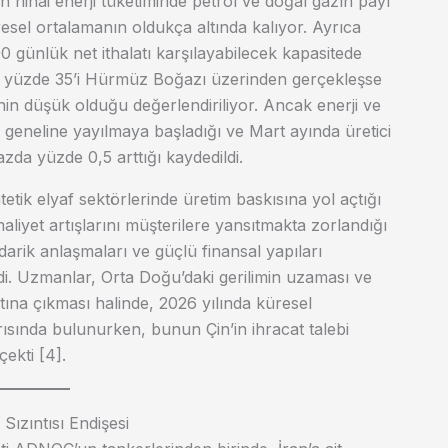
 nihai enerji tüketiminde petrol ve doğal gazın payı
sel ortalamanın oldukça altında kalıyor. Ayrıca
00 günlük net ithalatı karşılayabilecek kapasitede
ının yüzde 35’i Hürmüz Boğazı üzerinden gerçekleşse
kinin düşük olduğu değerlendiriliyor. Ancak enerji ve
 geneline yayılmaya başladığı ve Mart ayında üretici
bazda yüzde 0,5 arttığı kaydedildi.
ntetik elyaf sektörlerinde üretim baskısına yol açtığı
 maliyet artışlarını müşterilere yansıtmakta zorlandığı
darik anlaşmaları ve güçlü finansal yapıları
ldi. Uzmanlar, Orta Doğu’daki gerilimin uzaması ve
katına çıkması halinde, 2026 yılında küresel
ısında bulunurken, bunun Çin’in ihracat talebi
çekti [4].
Sızıntısı Endişesi