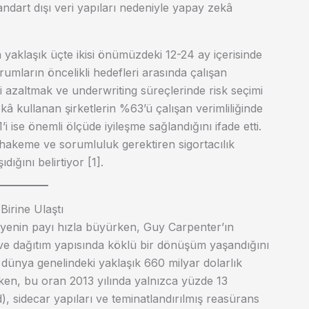
standart dışı veri yapıları nedeniyle yapay zekâ
n yaklaşık üçte ikisi önümüzdeki 12-24 ay içerisinde
rumların öncelikli hedefleri arasında çalışan
ri azaltmak ve underwriting süreçlerinde risk seçimi
ekâ kullanan şirketlerin %63’ü çalışan verimliliğinde
’i ise önemli ölçüde iyileşme sağlandığını ifade etti.
uhakeme ve sorumluluk gerektiren sigortacılık
dığını belirtiyor [1].
irine Ulaştı
ayenin payı hızla büyürken, Guy Carpenter’ın
 ve dağıtım yapısında köklü bir dönüşüm yaşandığını
dünya genelindeki yaklaşık 660 milyar dolarlık
ken, bu oran 2013 yılında yalnızca yüzde 13
nd), sidecar yapıları ve teminatlandırılmış reasürans