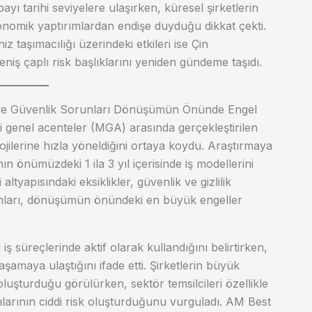
yı tarihi seviyelere ulaşırken, küresel şirketlerin
ekonomik yaptırımlardan endişe duyduğu dikkat çekti.
iz taşımacılığı üzerindeki etkileri ise Çin
eniş çaplı risk başlıklarını yeniden gündeme taşıdı.
 ve Güvenlik Sorunları Dönüşümün Önünde Engel
ci genel acenteler (MGA) arasında gerçekleştirilen
jilerine hızla yöneldiğini ortaya koydu. Araştırmaya
n önümüzdeki 1 ila 3 yıl içerisinde iş modellerini
tyapısındaki eksiklikler, güvenlik ve gizlilik
runları, dönüşümün önündeki en büyük engeller
ş süreçlerinde aktif olarak kullandığını belirtirken,
aşamaya ulaştığını ifade etti. Şirketlerin büyük
uşturduğu görülürken, sektör temsilcileri özellikle
apılarının ciddi risk oluşturduğunu vurguladı. AM Best