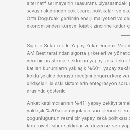
alternatif sermayenin reasürans piyasasındaki pa
savaş risklerinden çok ticaret politikaları ve 
Orta Doğu’daki gerilimin enerji maliyetleri ve den
ekonomisinden küresel lojistik zincirine kadar g
Sigorta Sektöründe Yapay Zekâ Dönemi: Veri
AM Best tarafından sigorta şirketleri ve yöneti
yeni bir araştırma, sektörün yapay zekâ teknolo
katılan kurumların yaklaşık %60’ı, yapay zekânı
köklü şekilde dönüştüreceğini öngörürken; veri al
endişeleri ile eski sistemlerin entegrasyon so
arasında gösterildi.
Anket katılımcılarının %41’i yapay zekâyı temel i
yaklaşık %20’si ise uygulama süreçlerinde ileri 
çoğunluğunun resmi bir yapay zekâ politikası ol
kötü niyetli siber saldırılar ve düzensiz veri y