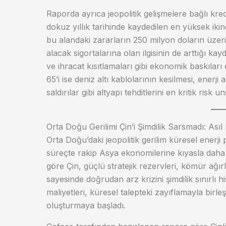
Raporda ayrıca jeopolitik gelişmelere bağlı kredi
dokuz yıllık tarihinde kaydedilen en yüksek ikinc
bu alandaki zararların 250 milyon doların üzerine ç
alacak sigortalarına olan ilgisinin de arttığı kayd
ve ihracat kısıtlamaları gibi ekonomik baskılar
65’i ise deniz altı kablolarının kesilmesi, enerji a
saldırılar gibi altyapı tehditlerini en kritik risk
Orta Doğu Gerilimi Çin’i Şimdilik Sarsmadı: Asıl
Orta Doğu’daki jeopolitik gerilim küresel enerji
süreçte rakip Asya ekonomilerine kıyasla daha d
göre Çin, güçlü stratejik rezervleri, kömür ağırlık
sayesinde doğrudan arz krizini şimdilik sınırlı
maliyetleri, küresel talepteki zayıflamayla birleş
oluşturmaya başladı.