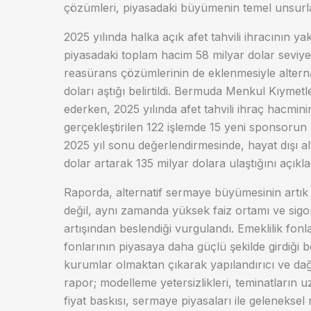
çözümleri, piyasadaki büyümenin temel unsurlar
2025 yılında halka açık afet tahvili ihracının ya
piyasadaki toplam hacim 58 milyar dolar seviyes
reasürans çözümlerinin de eklenmesiyle alterna
doları aştığı belirtildi. Bermuda Menkul Kıymet
ederken, 2025 yılında afet tahvili ihraç hacmini
gerçekleştirilen 122 işlemde 15 yeni sponsorun 
2025 yıl sonu değerlendirmesinde, hayat dışı al
dolar artarak 135 milyar dolara ulaştığını açıkla
Raporda, alternatif sermaye büyümesinin artık 
değil, aynı zamanda yüksek faiz ortamı ve sigo
artışından beslendiği vurgulandı. Emeklilik fonl
fonlarının piyasaya daha güçlü şekilde girdiği be
kurumlar olmaktan çıkarak yapılandırıcı ve dağıtı
rapor; modelleme yetersizlikleri, teminatların 
fiyat baskısı, sermaye piyasaları ile geleneksel 