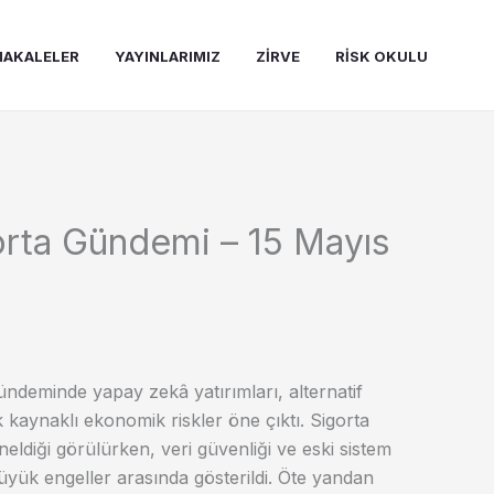
AKALELER
YAYINLARIMIZ
ZIRVE
RISK OKULU
orta Gündemi – 15 Mayıs
gündeminde yapay zekâ yatırımları, alternatif
kaynaklı ekonomik riskler öne çıktı. Sigorta
neldiği görülürken, veri güvenliği ve eski sistem
yük engeller arasında gösterildi. Öte yandan