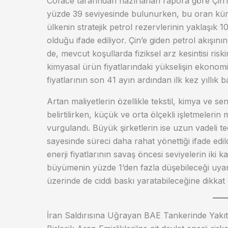
Coface tarafından hazırlanan rapora göre Çin’in
yüzde 39 seviyesinde bulunurken, bu oran küre
ülkenin stratejik petrol rezervlerinin yaklaşık 1
olduğu ifade ediliyor. Çin’e giden petrol akış
de, mevcut koşullarda fiziksel arz kesintisi ris
kimyasal ürün fiyatlarındaki yükselişin ekonomi
fiyatlarının son 41 ayın ardından ilk kez yıllık 
Artan maliyetlerin özellikle tekstil, kimya ve se
belirtilirken, küçük ve orta ölçekli işletmelerin
vurgulandı. Büyük şirketlerin ise uzun vadeli te
sayesinde süreci daha rahat yönettiği ifade edi
enerji fiyatlarının savaş öncesi seviyelerin iki 
büyümenin yüzde 1’den fazla düşebileceği uyar
üzerinde de ciddi baskı yaratabileceğine dikkat 
İran Saldırısına Uğrayan BAE Tankerinde Yakıt 