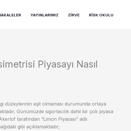
AKALELER
YAYINLARIMIZ
ZIRVE
RISK OKULU
imetrisi Piyasayı Nasıl
bilgi düzeylerinin eşit olmaması durumunda ortaya
maktadır. Günümüzde sigortacılık dahil bir çok piyasa
Akerlof tarafından “Limon Piyasası” adlı
aşağıdaki gibi açıklamaktadır;