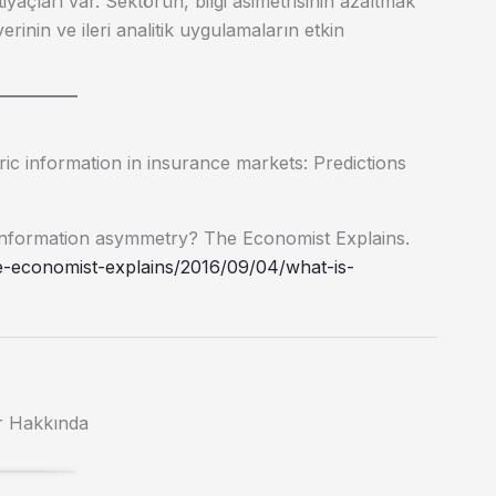
tiyaçları var. Sektörün, bilgi asimetrisinin azaltmak
rinin ve ileri analitik uygulamaların etkin
ric information in insurance markets: Predictions
information asymmetry? The Economist Explains.
-economist-explains/2016/09/04/what-is-
r Hakkında