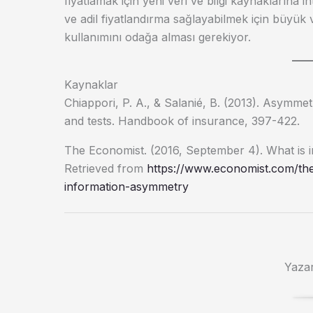
fiyatlamak için yeni veri ve bilgi kaynaklarına ih
ve adil fiyatlandırma sağlayabilmek için büyük ve
kullanımını odağa alması gerekiyor.
Kaynaklar
Chiappori, P. A., & Salanié, B. (2013). Asymmet
and tests. Handbook of insurance, 397-422.
The Economist. (2016, September 4). What is 
Retrieved from
https://www.economist.com/the
information-asymmetry
Yaza