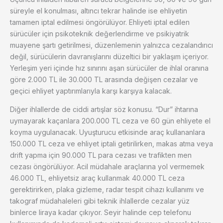
süreyle el konulması, altıncı tekrar halinde ise ehliyetin
tamamen iptal edilmesi öngörülüyor. Ehliyeti iptal edilen
sürücüler için psikoteknik değerlendirme ve psikiyatrik
muayene şartı getirilmesi, düzenlemenin yalnızca cezalandırıcı
değil, sürücülerin davranışlarını düzeltici bir yaklaşım içeriyor.
Yerleşim yeri içinde hız sınırını aşan sürücüler de ihlal oranına
göre 2.000 TL ile 30.000 TL arasında değişen cezalar ve
geçici ehliyet yaptırımlarıyla karşı karşıya kalacak.
Diğer ihlallerde de ciddi artışlar söz konusu. “Dur” ihtarına
uymayarak kaçanlara 200.000 TL ceza ve 60 gün ehliyete el
koyma uygulanacak. Uyuşturucu etkisinde araç kullananlara
150.000 TL ceza ve ehliyet iptali getirilirken, makas atma veya
drift yapma için 90.000 TL para cezası ve trafikten men
cezası öngörülüyor. Acil müdahale araçlarına yol vermemek
46.000 TL, ehliyetsiz araç kullanmak 40.000 TL ceza
gerektirirken, plaka gizleme, radar tespit cihazı kullanımı ve
takograf müdahaleleri gibi teknik ihlallerde cezalar yüz
binlerce liraya kadar çıkıyor. Seyir halinde cep telefonu