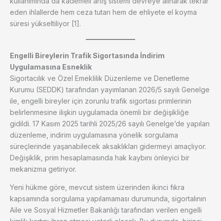
kullanımında da kademeli artış sistemi devreye alınarak tekrar
eden ihlallerde hem ceza tutarı hem de ehliyete el koyma
süresi yükseltiliyor [1].
Engelli Bireylerin Trafik Sigortasında İndirim
Uygulamasına Esneklik
Sigortacılık ve Özel Emeklilik Düzenleme ve Denetleme
Kurumu (SEDDK) tarafından yayımlanan 2026/5 sayılı Genelge
ile, engelli bireyler için zorunlu trafik sigortası primlerinin
belirlenmesine ilişkin uygulamada önemli bir değişikliğe
gidildi. 17 Kasım 2025 tarihli 2025/26 sayılı Genelge’de yapılan
düzenleme, indirim uygulamasına yönelik sorgulama
süreçlerinde yaşanabilecek aksaklıkları gidermeyi amaçlıyor.
Değişiklik, prim hesaplamasında hak kaybını önleyici bir
mekanizma getiriyor.
Yeni hükme göre, mevcut sistem üzerinden ikinci fıkra
kapsamında sorgulama yapılamaması durumunda, sigortalının
Aile ve Sosyal Hizmetler Bakanlığı tarafından verilen engelli