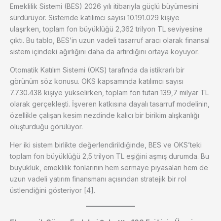
Emeklilik Sistemi (BES) 2026 yılı itibarıyla güçlü büyümesini
sürdürüyor. Sistemde katılımcı sayısı 10.191.029 kişiye
ulaşırken, toplam fon büyüklüğü 2,362 trilyon TL seviyesine
çıktı. Bu tablo, BES’in uzun vadeli tasarruf aracı olarak finansal
sistem içindeki ağırlığını daha da artırdığını ortaya koyuyor.
Otomatik Katılım Sistemi (OKS) tarafında da istikrarlı bir
görünüm söz konusu. OKS kapsamında katılımcı sayısı
7.730.438 kişiye yükselirken, toplam fon tutarı 139,7 milyar TL
olarak gerçekleşti. İşveren katkısına dayalı tasarruf modelinin,
özellikle çalışan kesim nezdinde kalıcı bir birikim alışkanlığı
oluşturduğu görülüyor.
Her iki sistem birlikte değerlendirildiğinde, BES ve OKS’teki
toplam fon büyüklüğü 2,5 trilyon TL eşiğini aşmış durumda. Bu
büyüklük, emeklilik fonlarının hem sermaye piyasaları hem de
uzun vadeli yatırım finansmanı açısından stratejik bir rol
üstlendiğini gösteriyor [4].