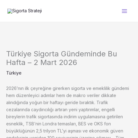
İçeriğe
atla
Türkiye Sigorta Gündeminde Bu
Hafta – 2 Mart 2026
Türkiye
2026’nın ilk çeyreğine girerken sigorta ve emeklilik gündemi
hem düzenleyici adımlar hem de makro veriler dikkate
alındığında yoğun bir haftayı geride bıraktık. Trafik
cezalarında caydırıcılığı artıran yeni yaptırımlar, engelli
bireylerin trafik sigortasında indirim uygulamasına getirilen
esneklik, TSB’nin Londra temasları, BES ve OKS fon
büyüklüğünün 2,5 trilyon TL’yi aşması ve ekonomik güven
endeksinin yeniden 100 seviyesinin üzerine çıkması… Tüm