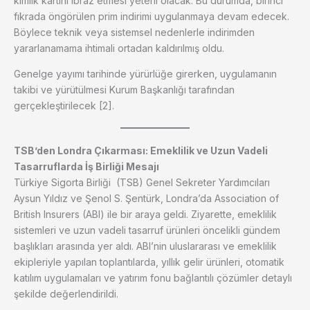
kimlik kartını ibraz etmesi yeterli olacak. Bu durumda, birinci
fıkrada öngörülen prim indirimi uygulanmaya devam edecek.
Böylece teknik veya sistemsel nedenlerle indirimden
yararlanamama ihtimali ortadan kaldırılmış oldu.
Genelge yayımı tarihinde yürürlüğe girerken, uygulamanın
takibi ve yürütülmesi Kurum Başkanlığı tarafından
gerçekleştirilecek [2].
TSB’den Londra Çıkarması: Emeklilik ve Uzun Vadeli
Tasarruflarda İş Birliği Mesajı
Türkiye Sigorta Birliği (TSB) Genel Sekreter Yardımcıları
Aysun Yıldız ve Şenol S. Şentürk, Londra’da Association of
British Insurers (ABI) ile bir araya geldi. Ziyarette, emeklilik
sistemleri ve uzun vadeli tasarruf ürünleri öncelikli gündem
başlıkları arasında yer aldı. ABI’nin uluslararası ve emeklilik
ekipleriyle yapılan toplantılarda, yıllık gelir ürünleri, otomatik
katılım uygulamaları ve yatırım fonu bağlantılı çözümler detaylı
şekilde değerlendirildi.