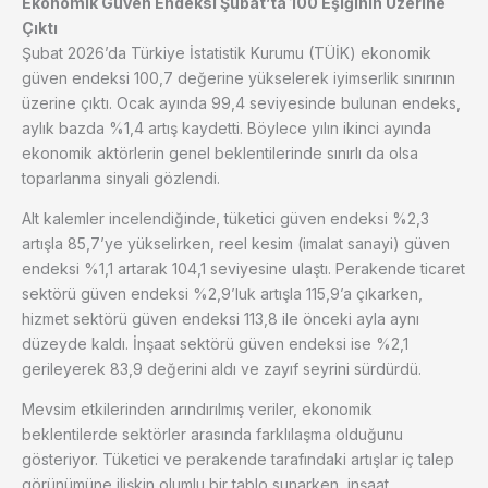
Ekonomik Güven Endeksi Şubat’ta 100 Eşiğinin Üzerine
Çıktı
Şubat 2026’da Türkiye İstatistik Kurumu (TÜİK) ekonomik
güven endeksi 100,7 değerine yükselerek iyimserlik sınırının
üzerine çıktı. Ocak ayında 99,4 seviyesinde bulunan endeks,
aylık bazda %1,4 artış kaydetti. Böylece yılın ikinci ayında
ekonomik aktörlerin genel beklentilerinde sınırlı da olsa
toparlanma sinyali gözlendi.
Alt kalemler incelendiğinde, tüketici güven endeksi %2,3
artışla 85,7’ye yükselirken, reel kesim (imalat sanayi) güven
endeksi %1,1 artarak 104,1 seviyesine ulaştı. Perakende ticaret
sektörü güven endeksi %2,9’luk artışla 115,9’a çıkarken,
hizmet sektörü güven endeksi 113,8 ile önceki ayla aynı
düzeyde kaldı. İnşaat sektörü güven endeksi ise %2,1
gerileyerek 83,9 değerini aldı ve zayıf seyrini sürdürdü.
Mevsim etkilerinden arındırılmış veriler, ekonomik
beklentilerde sektörler arasında farklılaşma olduğunu
gösteriyor. Tüketici ve perakende tarafındaki artışlar iç talep
görünümüne ilişkin olumlu bir tablo sunarken, inşaat