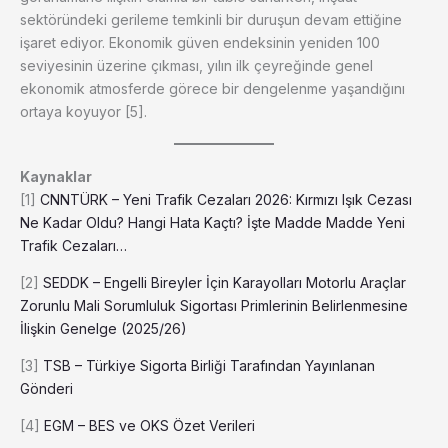
sektöründeki gerileme temkinli bir duruşun devam ettiğine
işaret ediyor. Ekonomik güven endeksinin yeniden 100
seviyesinin üzerine çıkması, yılın ilk çeyreğinde genel
ekonomik atmosferde görece bir dengelenme yaşandığını
ortaya koyuyor [5].
Kaynaklar
[1]
CNNTÜRK –
Yeni Trafik Cezaları 2026: Kırmızı Işık Cezası
Ne Kadar Oldu? Hangi Hata Kaçtı? İşte Madde Madde Yeni
Trafik Cezaları…
[2]
SEDDK –
Engelli Bireyler İçin Karayolları Motorlu Araçlar
Zorunlu Mali Sorumluluk Sigortası Primlerinin Belirlenmesine
İlişkin Genelge (2025/26)
[3]
TSB – Türkiye Sigorta Birliği Tarafından Yayınlanan
Gönderi
[4]
EGM – BES ve OKS Özet Verileri