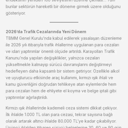
bunlar sektörün hareketli bir döneme girmek üzere olduğunu
gösteriyor.
2026’da Trafik Cezalarında Yeni Dönem
TBMM Genel Kurulu’nda kabul edilerek yasalaşan düzenleme
ile 2026 yılı itibarıyla trafik ihlallerine uygulanan para cezaları
ve idari yaptırımlar önemli ölçüde artırıldı. Karayolları Trafik
Kanunu’nda yapılan değişiklikler, yalnızca cezaları
yükseltmekle kalmayıp sürücü davranışlarını değiştirmeyi
hedefleyen daha kapsamlı bir sistem getiriyor. Özellikle alkol
ve uyuşturucu etkisinde araç kullanımı, kırmızı ışık ihlali ve
kamu güvenliğini doğrudan tehlikeye atan eylemlerde hem
para cezaları hem de ehliyete el koyma ve belge iptali gibi
yaptırımlar ağırlaştırıldı.
Kırmızı ışık ihlallerinde kademeli ceza sistemi dikkat çekiyor.
İlk ihlalde 1.000 TL olan para cezası, tekrar sayısına bağlı
olarak artarak altıncı ihlalde 80.000 TL’ye kadar çıkabiliyor.
Üçüncü ihlalden itibaren sürücü belgelerine 30, 60 ve 90 gün