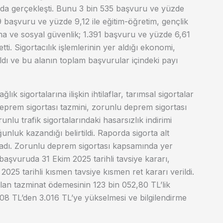
da gerçekleşti. Bunu 3 bin 535 başvuru ve yüzde
19 başvuru ve yüzde 9,12 ile eğitim-öğretim, gençlik
ma ve sosyal güvenlik; 1.391 başvuru ve yüzde 6,61
tti. Sigortacılık işlemlerinin yer aldığı ekonomi,
ldı ve bu alanın toplam başvurular içindeki payı
lık sigortalarına ilişkin ihtilaflar, tarımsal sigortalar
eprem sigortası tazmini, zorunlu deprem sigortası
orunlu trafik sigortalarındaki hasarsızlık indirimi
ğunluk kazandığı belirtildi. Raporda sigorta alt
lmadı. Zorunlu deprem sigortası kapsamında yer
aşvuruda 31 Ekim 2025 tarihli tavsiye kararı,
5 tarihli kısmen tavsiye kısmen ret kararı verildi.
ılan tazminat ödemesinin 123 bin 052,80 TL’lik
508 TL’den 3.016 TL’ye yükselmesi ve bilgilendirme