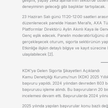
gelişimi, yapay zekâ ajanlarının sektörde üstlene
deneyiminin geleceği gibi başlıklar tartışılacak.
23 Haziran Salı günü 11:20-12:00 saatleri ara
düzenlenecek panelde Hasan Meral’e, AXA Türki
Platformlar Direktörü Aylin Akınlı Kaya ile G
Genç eşlik edecek. Panelin moderatörlüğünü de
gerçekleşecek oturum, sigorta sektörünün ya
Etkinliğe ilişkin detaylı bilgiye ve kayıt sürecin
ulaşılabilecek [2].
KDK’ya Gelen Sigorta Şikayetleri Açıklandı
Kamu Denetçiliği Kurumu’nun (KDK) 2025 Yıllı
başvuru yapıldı. 2024 yılından devreden 803 baş
başvurusu işleme alındı. Bu başvuruların 20 b
incelemesi devam etti. Başvurularda 2024 yılın
2025 yılında yapılan başvurular konu bazlı değ