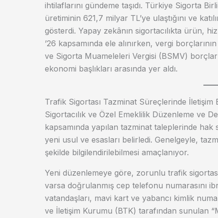
ihtilaflarını gündeme taşıdı. Türkiye Sigorta Bir
üretiminin 621,7 milyar TL’ye ulaştığını ve kat
gösterdi. Yapay zekânın sigortacılıkta ürün, h
’26 kapsamında ele alınırken, vergi borçlarının
ve Sigorta Muameleleri Vergisi (BSMV) borçları i
ekonomi başlıkları arasında yer aldı.
Trafik Sigortası Tazminat Süreçlerinde İletişim 
Sigortacılık ve Özel Emeklilik Düzenleme ve D
kapsamında yapılan tazminat taleplerinde hak sa
yeni usul ve esasları belirledi. Genelgeyle, taz
şekilde bilgilendirilebilmesi amaçlanıyor.
Yeni düzenlemeye göre, zorunlu trafik sigortas
varsa doğrulanmış cep telefonu numarasını ib
vatandaşları, mavi kart ve yabancı kimlik numara
ve İletişim Kurumu (BTK) tarafından sunulan “Mo