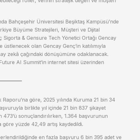
bileceği roller, verinin stratejik değeri ve müşteri
sında Bahçeşehir Üniversitesi Beşiktaş Kampüsü’nde
ye Büyüme Stratejileri, Müşteri ve Dijital
enç Sigorta & Gensure Tech Yönetici Ortağı Gencay
 üstlenecek olan Gencay Genç’in katılımıyla
pay zekâ çağındaki dönüşümüne odaklanacak.
e Future AI Summit’in internet sitesi üzerinden
k Raporu’na göre, 2025 yılında Kuruma 21 bin 34
vuruyla birlikte yıl içinde 21 bin 837 şikayet
in 473’ü sonuçlandırılırken, 1.364 başvurunun
a göre yüzde 42,49 artış kaydedildi.
erlendirildiğinde en fazla başvuru 6 bin 395 adet ve