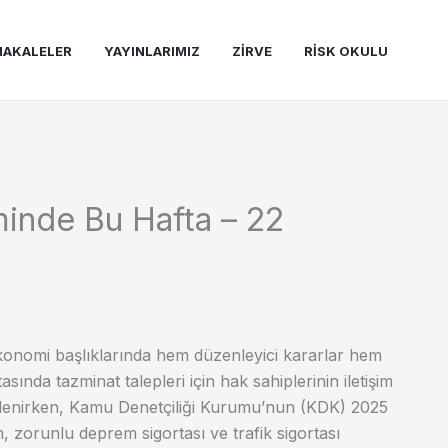
AKALELER
YAYINLARIMIZ
ZIRVE
RISK OKULU
inde Bu Hafta – 22
konomi başlıklarında hem düzenleyici kararlar hem
tasında tazminat talepleri için hak sahiplerinin iletişim
elirlenirken, Kamu Denetçiliği Kurumu’nun (KDK) 2025
m, zorunlu deprem sigortası ve trafik sigortası