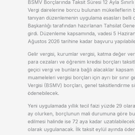
BSMV Borçlarında Taksit Süresi 12 Ayla Sınırlı
Vergi dairelerine borcu bulunan mükelleflerin
tanıyan düzenlemenin uygulama esasları belli o
Başkanlığı tarafından hazırlanan Tahsilat Gen
girdi. Düzenleme kapsamında, vadesi 5 Haziran 2
Ağustos 2026 tarihine kadar başvuru yapılabil
Gelir vergisi, kurumlar vergisi, katma değer vergis
para cezaları ve öğrenim kredisi borçları taksi
geçici vergi ve bunlara bağlı alacaklar kapsam
muameleleri vergisi borçları için ayrı bir sınır
Vergisi (BSMV) borçları, genel taksitlendirme sü
ödenebilecek.
Yeni uygulamada yıllık tecil faizi yüzde 29 olarak
ay olurken, borçlunun mali durumuna göre bu
edilmesi halinde ise 72 aya kadar uzatılabilecek.
olarak uygulanacak. İlk taksit eylül ayında ödene