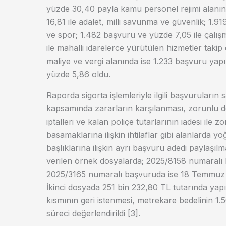
yüzde 30,40 payla kamu personel rejimi alanın
16,81 ile adalet, milli savunma ve güvenlik; 1.9
ve spor; 1.482 başvuru ve yüzde 7,05 ile çalış
ile mahalli idarelerce yürütülen hizmetler takip e
maliye ve vergi alanında ise 1.233 başvuru yapı
yüzde 5,86 oldu.
Raporda sigorta işlemleriyle ilgili başvuruların sağ
kapsamında zararların karşılanması, zorunlu d
iptalleri ve kalan poliçe tutarlarının iadesi ile z
basamaklarına ilişkin ihtilaflar gibi alanlarda yo
başlıklarına ilişkin ayrı başvuru adedi paylaşı
verilen örnek dosyalarda; 2025/8158 numaralı b
2025/3165 numaralı başvuruda ise 18 Temmuz 202
İkinci dosyada 251 bin 232,80 TL tutarında yap
kısmının geri istenmesi, metrekare bedelinin 1.
süreci değerlendirildi [3].