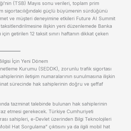
liği’nin (TSB) Mayıs sonu verileri, toplam prim
ılım sigortacılığındaki güçlü büyümenin sürdüğünü
izmet ve müşteri deneyimine etkileri Future AI Summit
 taksitlendirilmesine ilişkin yeni düzenlemede Banka
çin getirilen 12 taksit sınırı haftanın dikkat çeken
Bilgisi İçin Yeni Dönem
enetleme Kurumu (SEDDK), zorunlu trafik sigortası
hiplerinin iletişim numaralarının sunulmasına ilişkin
minat sürecinde hak sahiplerinin doğru ve şeffaf
ında tazminat talebinde bulunan hak sahiplerinin
raz etmesi gerekecek. Türkiye Cumhuriyeti
sı sahipleri, e-Devlet üzerinden Bilgi Teknolojileri
bil Hat Sorgulama” çıktısını ya da ilgili mobil hat