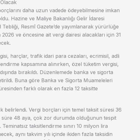
 Olacak
 borçlarını daha uzun vadede ödeyebilmesine imkan
ldu. Hazine ve Maliye Bakanlığı Gelir İdaresi
el Tebliği, Resmî Gazete’de yayımlanarak yürürlüğe
026 ve öncesine ait vergi dairesi alacakları için 31
ecek.
i, harçlar, trafik idari para cezaları, ecrimisil, adli
tlendirme kapsamına alınırken, özel tüketim vergisi,
 dışında bırakıldı. Düzenlemede banka ve sigorta
 getirildi. Buna göre Banka ve Sigorta Muameleleri
resinden farklı olarak en fazla 12 taksitte
 belirlendi. Vergi borçları için temel taksit süresi 36
 süre 48 aya, çok zor durumda olduğunun tespit
 Teminatsız taksitlendirme sınırı 10 milyon lira
cek, aynı takvim yılı içinde ikiden fazla taksidin