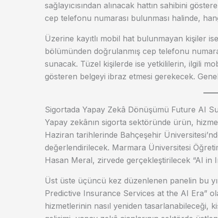
sağlayıcısından alınacak hattın sahibini göster
cep telefonu numarası bulunması halinde, hangi
Üzerine kayıtlı mobil hat bulunmayan kişiler ise
bölümünden doğrulanmış cep telefonu numara
sunacak. Tüzel kişilerde ise yetkililerin, ilgili m
gösteren belgeyi ibraz etmesi gerekecek. Gene
Sigortada Yapay Zekâ Dönüşümü Future AI Su
Yapay zekânın sigorta sektöründe ürün, hizmet 
Haziran tarihlerinde Bahçeşehir Üniversitesi
değerlendirilecek. Marmara Üniversitesi Öğreti
Hasan Meral, zirvede gerçekleştirilecek “AI in
Üst üste üçüncü kez düzenlenen panelin bu yıl
Predictive Insurance Services at the AI Era” ol
hizmetlerinin nasıl yeniden tasarlanabileceği, ki