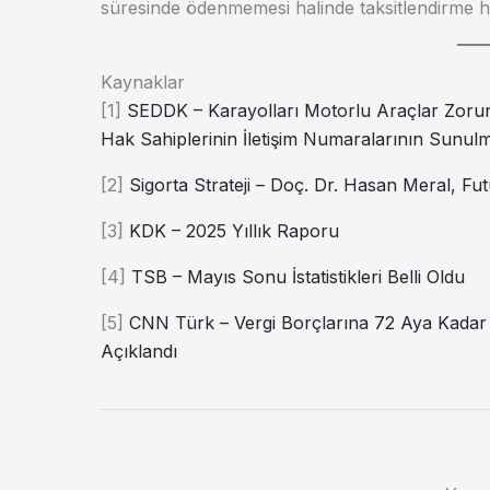
süresinde ödenmemesi halinde taksitlendirme h
Kaynaklar
[1]
SEDDK – Karayolları Motorlu Araçlar Zorun
Hak Sahiplerinin İletişim Numaralarının Sunulm
[2]
Sigorta Strateji – Doç. Dr. Hasan Meral, F
[3]
KDK – 2025 Yıllık Raporu
[4]
TSB – Mayıs Sonu İstatistikleri Belli Oldu
[5]
CNN Türk – Vergi Borçlarına 72 Aya Kadar T
Açıklandı