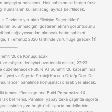
en belgeyi sunabilecek. Hak sahibine ait birden fazla
 numaranın kullanılacağı ayrıca belirtilecek.
 e-Devlet’te yer alan “İletişim Seçenekleri”
sının bulunmadığını gösteren ekran görüntüsünü
obil hat sağlayıcısından alınacak hattın sahibini
lge, 1 Temmuz 2026 tarihinde yürürlüğe girecek [1].
mmit ’26’da Konuşulacak
ve müşteri deneyimi üzerindeki etkileri, 22-23
’nde düzenlenecek Future AI Summit ’26 kapsamında
m Üyesi ve Sigorta Strateji Kurucu Ortağı Doç. Dr.
 Insurance” panelinde konuşmacı olarak yer alacak.
ki teması “Redesign and Build Personalized &
arak belirlendi. Panelde, yapay zekâ çağında sigorta
şiselleştirilmiş ve öngörücü sigorta modellerinin