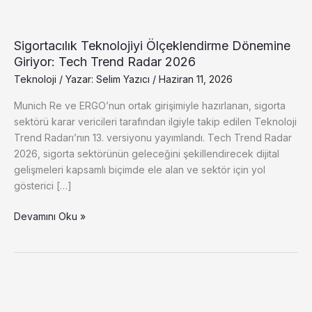
Sigortacılık
Teknolojiyi
Sigortacılık Teknolojiyi Ölçeklendirme Dönemine
Ölçeklendirme
Giriyor: Tech Trend Radar 2026
Dönemine
Giriyor:
Teknoloji
/ Yazar:
Selim Yazıcı
/
Haziran 11, 2026
Tech
Munich Re ve ERGO’nun ortak girişimiyle hazırlanan, sigorta
Trend
sektörü karar vericileri tarafından ilgiyle takip edilen Teknoloji
Radar
Trend Radarı’nın 13. versiyonu yayımlandı. Tech Trend Radar
2026
2026, sigorta sektörünün geleceğini şekillendirecek dijital
gelişmeleri kapsamlı biçimde ele alan ve sektör için yol
gösterici […]
Devamını Oku »